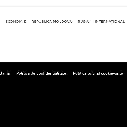
ECONOMIE
REPUBLICA MOLDOVA
RUSIA
INTERNAȚIONAL
clamă
Politica de confidențialitate
Politica privind cookie-urile