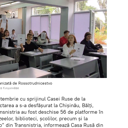
ganizată de Rossotrudnicestvo
 в Кишинёве
ptembrie cu sprijinul Casei Ruse de la
ctarea a s-a desfășurat la Chișinău, Bălți,
ansnistria au fost deschise 56 de platforme în
elor, biblioteci, școlilor, precum și la
o” din Transnistria, informează Casa Rusă din