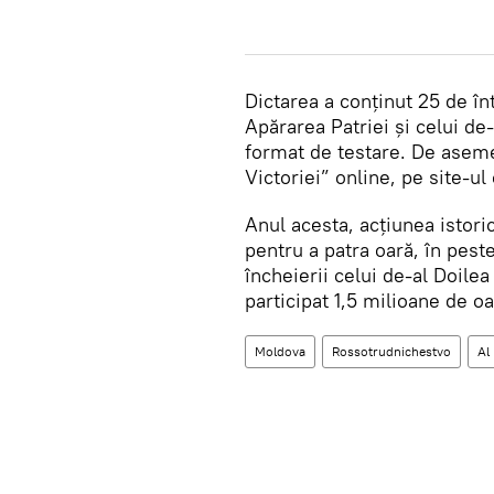
Dictarea a conținut 25 de în
Apărarea Patriei și celui de
format de testare. De asemen
Victoriei” online, pe site-u
Anul acesta, acțiunea istoric
pentru a patra oară, în peste
încheierii celui de-al Doilea
participat 1,5 milioane de o
Moldova
Rossotrudnichestvo
Al