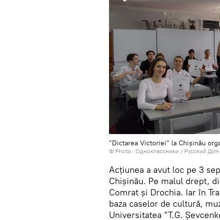
”Dictarea Victoriei” la Chișinău or
© Photo :
Одноклассники / Русский Дом
Acțiunea a avut loc pe 3 se
Chișinău. Pe malul drept, di
Comrat și Drochia. Iar în Tr
baza caselor de cultură, muze
Universitatea ”T.G. Şevcenk