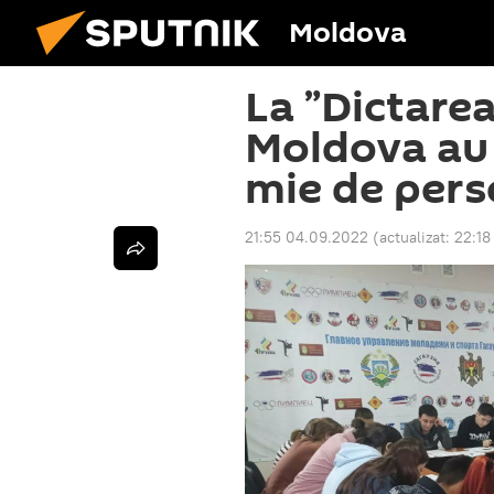
Moldova
La ”Dictarea
Moldova au 
mie de per
21:55 04.09.2022
(actualizat:
22:18