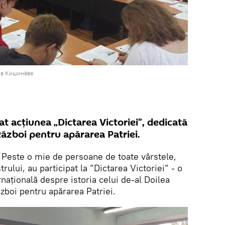
 в Кишинёве
t acțiunea „Dictarea Victoriei”, dedicată
ăzboi pentru apărarea Patriei.
Peste o mie de persoane de toate vârstele,
ului, au participat la ”Dictarea Victoriei” - o
ațională despre istoria celui de-al Doilea
zboi pentru apărarea Patriei.