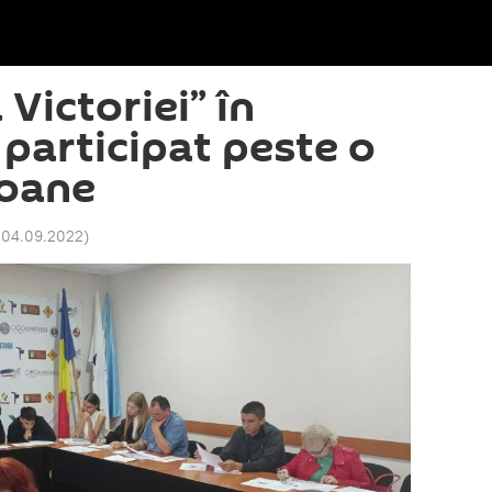
 Victoriei” în
participat peste o
soane
 04.09.2022
)