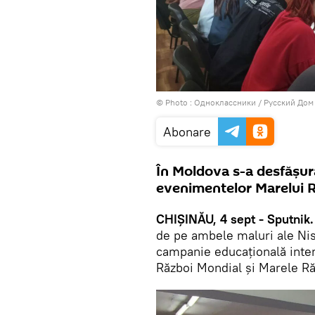
© Photo :
Одноклассники / Русский Дом
Abonare
În Moldova s-a desfășura
evenimentelor Marelui R
CHIŞINĂU, 4 sept - Sputnik.
de pe ambele maluri ale Nistr
campanie educațională intern
Război Mondial și Marele Ră