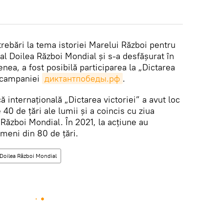
trebări la tema istoriei Marelui Război pentru
-al Doilea Război Mondial și s-a desfășurat în
ea, a fost posibilă participarea la „Dictarea
l campaniei
диктантпобеды.рф
.
ă internațională „Dictarea victoriei” a avut loc
 40 de țări ale lumii și a coincis cu ziua
 Război Mondial. În 2021, la acțiune au
ameni din 80 de țări.
 Doilea Război Mondial