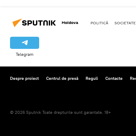
Moldova
POLITICĂ
SOCIETATE
Telegram
Despre proiect
Centrul de presă
Reguli
Contacte
Re
© 2026 Sputnik Toate drepturile sunt garantate. 18+