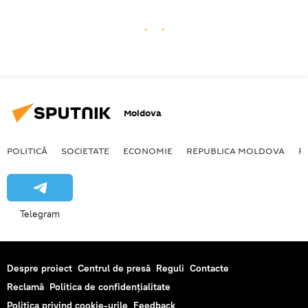
Moldova
POLITICĂ
SOCIETATE
ECONOMIE
REPUBLICA MOLDOVA
R
Telegram
Despre proiect
Centrul de presă
Reguli
Contacte
Reclamă
Politica de confidențialitate
Politica privind cookie-urile
Feedback