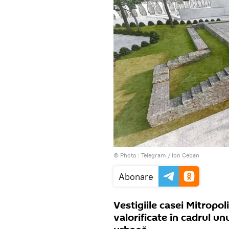
© Photo :
Telegram / Ion Ceban
Abonare
Vestigiile casei Mitropol
valorificate în cadrul u