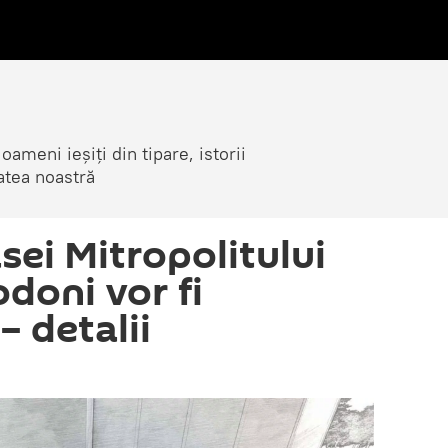
ameni ieșiți din tipare, istorii
atea noastră
asei Mitropolitului
doni vor fi
– detalii