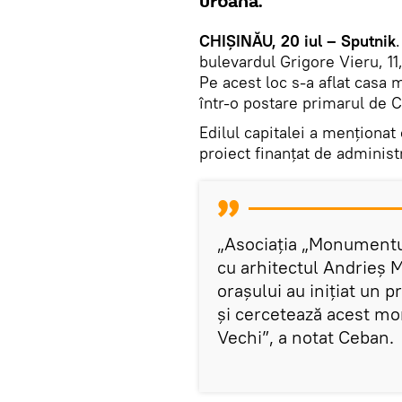
urbană.
CHIȘINĂU, 20 iul – Sputnik
bulevardul Grigore Vieru, 11,
Pe acest loc s-a aflat casa 
într-o postare primarul de 
Edilul capitalei a menționat 
proiect finanțat de administr
„Asociația „Monumentu
cu arhitectul Andrieș M
orașului au inițiat un 
și cercetează acest mo
Vechi”, a notat Ceban.