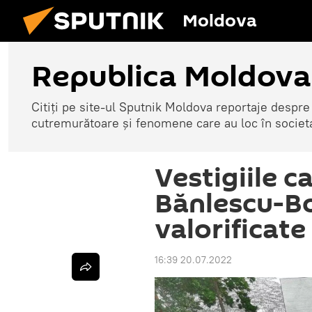
Moldova
Republica Moldova
Citiți pe site-ul Sputnik Moldova reportaje despre o
cutremurătoare și fenomene care au loc în societ
Vestigiile c
Bănlescu-Bo
valorificate 
16:39 20.07.2022