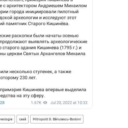
heologie
casă
Mitropolit G. Bănulescu-Bodoni