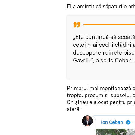
El a amintit că săpăturile a
„Ele continuă să scoată 
celei mai vechi clădiri 
descopere ruinele biser
Gavriil”, a scris Ceban.
Primarul mai menționează că
trepte, precum și subsolul c
Chișinău a alocat pentru pr
sferă.