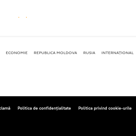
ECONOMIE
REPUBLICA MOLDOVA
RUSIA
INTERNAȚIONAL
clamă
Politica de confidențialitate
Politica privind cookie-urile