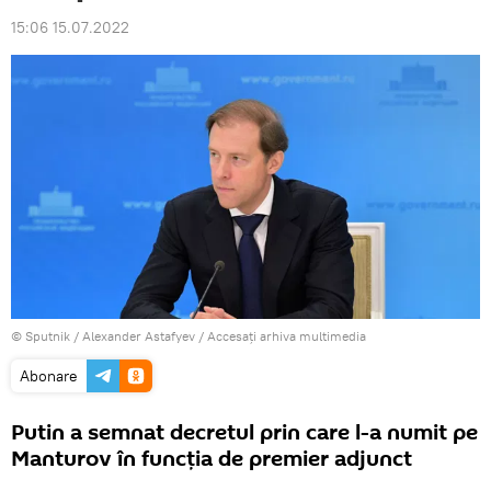
15:06 15.07.2022
© Sputnik / Alexander Astafyev
/
Accesați arhiva multimedia
Abonare
Putin a semnat decretul prin care l-a numit pe
Manturov în funcția de premier adjunct