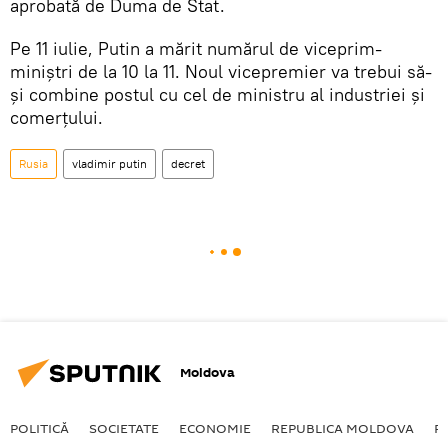
aprobată de Duma de Stat.
Pe 11 iulie, Putin a mărit numărul de viceprim-
miniștri de la 10 la 11. Noul vicepremier va trebui să-
și combine postul cu cel de ministru al industriei și
comerțului.
Rusia
vladimir putin
decret
Moldova
POLITICĂ
SOCIETATE
ECONOMIE
REPUBLICA MOLDOVA
R