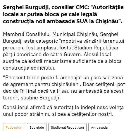
Serghei Burgudji, consilier CMC: “Autoritățile
locale ar putea bloca pe cale legală
construcția noii ambasade SUA la Chișinău”.
Membrul Consiliului Municipal Chișinău, Serghei
Burgudji este categoric împotriva vânzării terenului
pe care a fost amplasat fostul Stadion Republican
părții americane de către Guvern. Alesul local
susține că există mecanisme suficiente de a bloca
construcția edificiului.
“Pe acest teren poate fi amenajat un parc sau zonă
de agrement pentru chișinăuieni. Doar cetățenii pot
decide în final dacă va fi sau nu ambasadă pe acest
teren”, susține Burgudji.
Consilierul afirmă că autoritățile îndeplinesc voința
unui popor străin nu și cea a cetățenilor noștri.
Podcasturi
Societate
Stadionul Republican
Ambasada