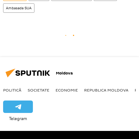
Ambasada SUA
Moldova
POLITICĂ
SOCIETATE
ECONOMIE
REPUBLICA MOLDOVA
R
Telegram