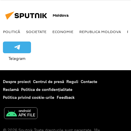
Moldova
POLITICĂ
SOCIETATE
ECONOMIE
REPUBLICA MOLDOVA
R
Telegram
Despre proiect
Centrul de presă
Reguli
Contacte
Reclamă
Politica de confidențialitate
Politica privind cookie-urile
Feedback
© 2026 Sputnik Toate drepturile sunt garantate. 18+