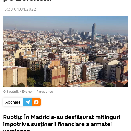
18:30 04.04.2022
© Sputnik / Evghenii Panasenco
Abonare
Ruptly: În Madrid s-au desfășurat mitinguri
împotriva susținerii financiare a armatei