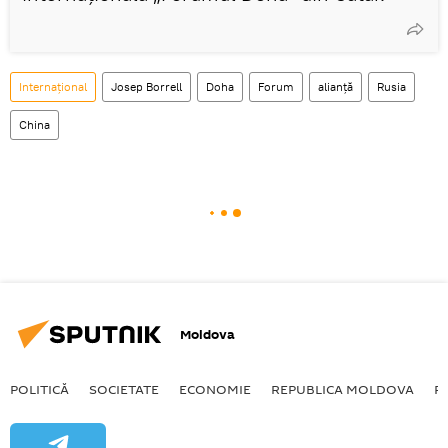
Internațional
Josep Borrell
Doha
Forum
alianță
Rusia
China
Moldova
POLITICĂ
SOCIETATE
ECONOMIE
REPUBLICA MOLDOVA
R