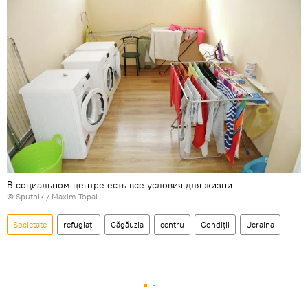
В социальном центре есть все условия для жизни
© Sputnik / Maxim Topal
Societate
refugiați
Găgăuzia
centru
Condiții
Ucraina