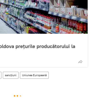
ldova prețurile producătorului la
sancțiuni
Uniunea Europeană