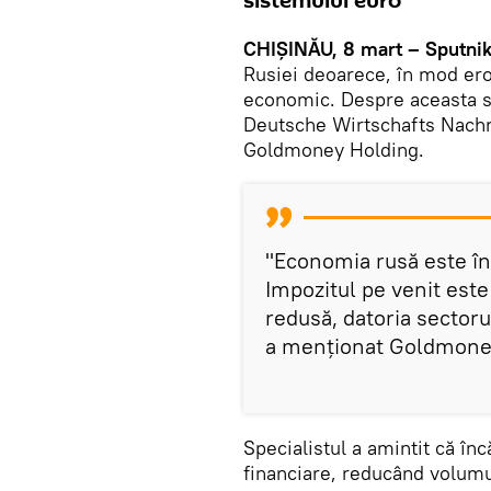
sistemului euro
CHIȘINĂU, 8 mart – Sputnik
Rusiei deoarece, în mod ero
economic. Despre aceasta se
Deutsche Wirtschafts Nachric
Goldmoney Holding.
"Economia rusă este înt
Impozitul pe venit est
redusă, datoria sectoru
a menționat Goldmone
Specialistul a amintit că înc
financiare, reducând volumul