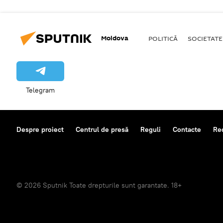
Moldova
POLITICĂ
SOCIETATE
Telegram
Despre proiect
Centrul de presă
Reguli
Contacte
Re
© 2026 Sputnik Toate drepturile sunt garantate. 18+