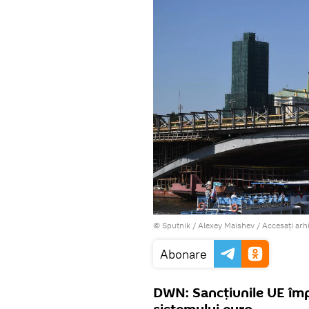
© Sputnik / Alexey Maishev
/
Accesați arh
Abonare
DWN: Sancțiunile UE împ