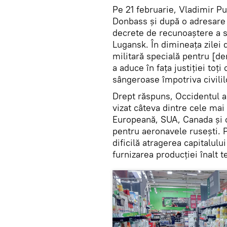
Pe 21 februarie, Vladimir Put
Donbass și după o adresare 
decrete de recunoaștere a s
Lugansk. În dimineața zilei 
militară specială pentru [de
a aduce în fața justiției toț
sângeroase împotriva civili
Drept răspuns, Occidentul a
vizat câteva dintre cele mai
Europeană, SUA, Canada și o 
pentru aeronavele rusești. 
dificilă atragerea capitalulu
furnizarea producției înalt 