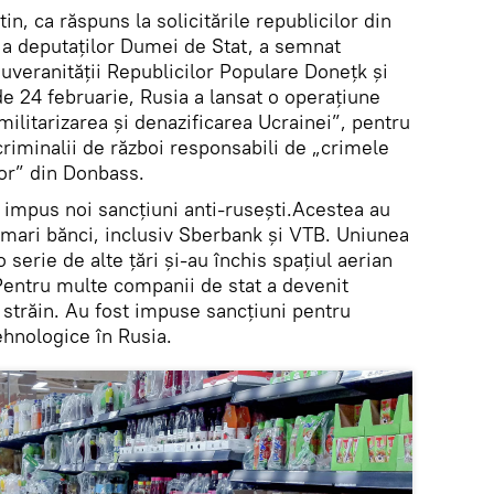
in, ca răspuns la solicitările republicilor din
a deputaților Dumei de Stat, a semnat
uveranității Republicilor Populare Donețk și
de 24 februarie, Rusia a lansat o operațiune
militarizarea şi denazificarea Ucrainei”, pentru
i criminalii de război responsabili de „crimele
lor” din Donbass.
 impus noi sancțiuni anti-rusești.Acestea au
 mari bănci, inclusiv Sberbank și VTB. Uniunea
serie de alte țări și-au închis spațiul aerian
Pentru multe companii de stat a devenit
i străin. Au fost impuse sancțiuni pentru
tehnologice în Rusia.