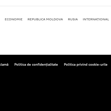
ECONOMIE
REPUBLICA MOLDOVA
RUSIA
INTERNAȚIONAL
clamă
Politica de confidențialitate
Politica privind cookie-urile