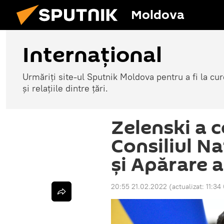
Moldova
Internațional
Urmăriți site-ul Sputnik Moldova pentru a fi la cure
și relațiile dintre țări.
Zelenski a 
Consiliul Na
și Apărare a
20:55 21.02.2022
(actualizat:
11:34