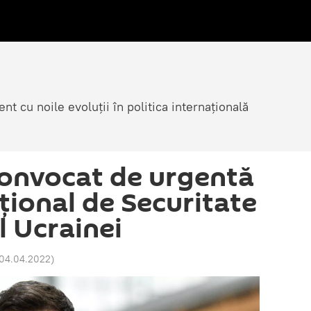
nt cu noile evoluții în politica internațională
convocat de urgentă
țional de Securitate
l Ucrainei
 04.04.2022
)