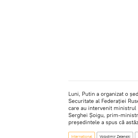
Luni, Putin a organizat o șed
Securitate al Federației Rus
care au intervenit ministrul
Serghei Șoigu, prim-ministrul
președintele a spus că astă
Internațional
Volodimir Zelenski