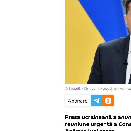
© Sputnik / Stringer
/
Accesați arhiva mul
Abonare
Presa ucraineană a anun
reuniune urgentă a Consi