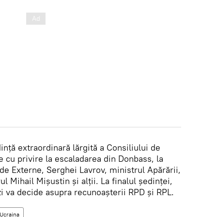
ință extraordinară lărgită a Consiliului de
e cu privire la escaladarea din Donbass, la
 de Externe, Serghei Lavrov, ministrul Apărării,
 Mihail Mișustin și alții. La finalul ședinței,
zi va decide asupra recunoașterii RPD și RPL.
Ucraina