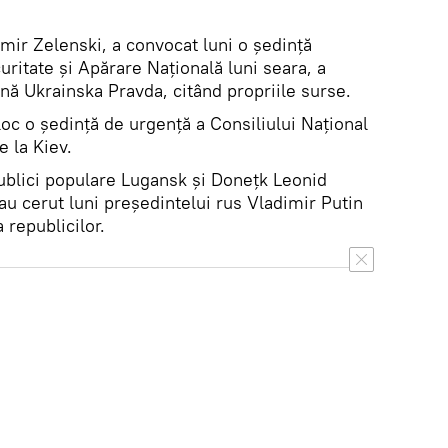
mir Zelenski, a convocat luni o ședință
uritate și Apărare Națională luni seara, a
nă Ukrainska Pravda, citând propriile surse.
 loc o ședință de urgență a Consiliului Național
 la Kiev.
ublici populare Lugansk și Donețk Leonid
-au cerut luni președintelui rus Vladimir Putin
republicilor.