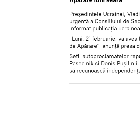
Apărare luni seara
Președintele Ucrainei, Vladi
urgentă a Consiliului de Sec
informat publicația ucrainea
„Luni, 21 februarie, va avea
de Apărare", anunță presa de
Șefii autoproclamatelor rep
Pasecinik și Denis Pușilin i
să recunoască independența 