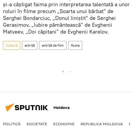
și-a câștigat faima prin interpretarea talentată a unor
roluri în filme precum „Soarta unui bărbat” de
Serghei Bondarciuc, „Donul liniștit” de Serghei
Gerasimov, „Iubire pământească” de Evghenii
Matveev, „Doi căpitani” de Evghenii Karelov.
Cultură
actriță
actriță de film
Rusia
Moldova
POLITICĂ
SOCIETATE
ECONOMIE
REPUBLICA MOLDOVA
R