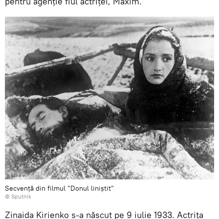
pentru agenție fiul actriței, Maxim.
Secvență din filmul ”Donul liniștit”
© Sputnik
Zinaida Kirienko s-a născut pe 9 iulie 1933. Actrița