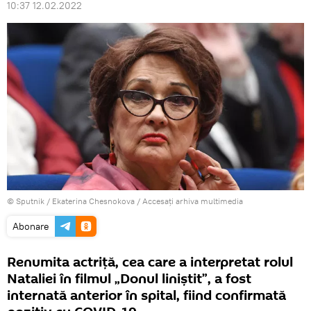
10:37 12.02.2022
© Sputnik / Ekaterina Chesnokova
/
Accesați arhiva multimedia
Abonare
Renumita actriță, cea care a interpretat rolul
Nataliei în filmul „Donul liniștit”, a fost
internată anterior în spital, fiind confirmată