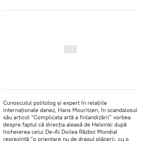
Cunoscutul politolog și expert în relațiile
internaționale danez, Hans Mouritzen, în scandalosul
său articol “Complicata artă a finlandizării” vorbea
despre faptul că direcția aleasă de Helsinki după
încheierea celui De-Al Doilea Război Mondial
reprezintă “o orientare nu de dragul plăcerii, cu o