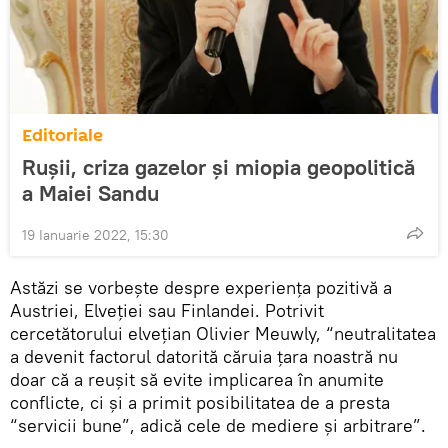
Editoriale
Rușii, criza gazelor și miopia geopolitică
a Maiei Sandu
19 Ianuarie 2022, 15:30
Astăzi se vorbește despre experiența pozitivă a
Austriei, Elveției sau Finlandei. Potrivit
cercetătorului elvețian Olivier Meuwly, “neutralitatea
a devenit factorul datorită căruia țara noastră nu
doar că a reușit să evite implicarea în anumite
conflicte, ci și a primit posibilitatea de a presta
“servicii bune”, adică cele de mediere și arbitrare”.