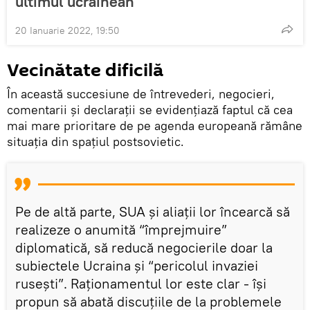
ultimul ucrainean
20 Ianuarie 2022, 19:50
Vecinătate dificilă
În această succesiune de întrevederi, negocieri,
comentarii și declarații se evidențiază faptul că cea
mai mare prioritare de pe agenda europeană rămâne
situația din spațiul postsovietic.
Pe de altă parte, SUA și aliații lor încearcă să
realizeze o anumită “împrejmuire”
diplomatică, să reducă negocierile doar la
subiectele Ucraina și “pericolul invaziei
rusești”. Raționamentul lor este clar - își
propun să abată discuțiile de la problemele