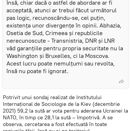
Însă, chiar dacă o astfel de abordare ar fi
acceptată, atunci ar trebui făcut următorul
pas logic, recunoscându-se, cel puțin,
existența unor divergențe în opinii. Abhazia,
Osetia de Sud, Crimeea și republicile
nerecunoscute - Transnistria, DNR și LNR
văd garanțiile pentru propria securitate nu la
Washington și Bruxelles, ci la Moscova.
Acest lucru poate nemulțumi sau revolta,
însă nu poate fi ignorat.
Potrivit unui sondaj realizat de Institutului
Internațional de Sociologie de la Kiev (decembrie
2021) 59,2 la sută ar vota pentru aderarea Ucrainei la
NATO, în timp ce 28,1 la sută – împotrivă. A se
observa, cercetarea a fost efectuată în toate
regiunile țării, însă nu și pe teritoriul