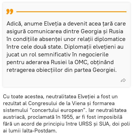
Adică, anume Elveția a devenit acea țară care
asigură comunicarea dintre Georgia și Rusia
în condițiile absenței unor relații diplomatice
între cele două state. Diplomații elvețieni au
jucat un rol semnificativ în negocierile
pentru aderarea Rusiei la OMC, obținând
retragerea obiecțiilor din partea Georgiei.
Cu toate acestea, neutralitatea Elveției a fost un
rezultat al Congresului de la Viena și formarea
sistemului “concertului european”. Iar neutralitatea
austriacă, proclamată în 1955, ar fi fost imposibilă
fără un acord de principiu între URSS și SUA, doi poli
ai lumii Ialta-Postdam.