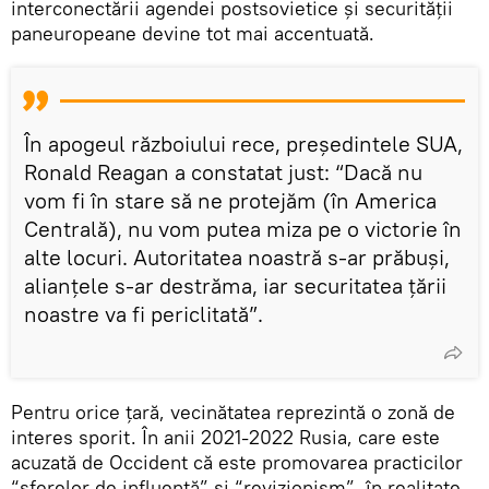
interconectării agendei postsovietice și securității
paneuropeane devine tot mai accentuată.
În apogeul războiului rece, președintele SUA,
Ronald Reagan a constatat just: “Dacă nu
vom fi în stare să ne protejăm (în America
Centrală), nu vom putea miza pe o victorie în
alte locuri. Autoritatea noastră s-ar prăbuși,
alianțele s-ar destrăma, iar securitatea țării
noastre va fi periclitată”.
Pentru orice țară, vecinătatea reprezintă o zonă de
interes sporit. În anii 2021-2022 Rusia, care este
acuzată de Occident că este promovarea practicilor
“sferelor de influență” și “revizionism”, în realitate