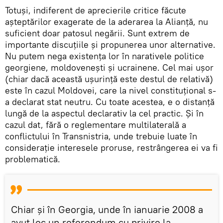
Totuși, indiferent de aprecierile critice făcute
așteptărilor exagerate de la aderarea la Alianță, nu
suficient doar patosul negării. Sunt extrem de
importante discuțiile și propunerea unor alternative.
Nu putem nega existența lor în narativele politice
georgiene, moldovenești și ucrainene. Cel mai ușor
(chiar dacă această ușurință este destul de relativă)
este în cazul Moldovei, care la nivel constituțional s-
a declarat stat neutru. Cu toate acestea, e o distanță
lungă de la aspectul declarativ la cel practic. Și în
cazul dat, fără o reglementare multilaterală a
conflictului în Transnistria, unde trebuie luate în
considerație interesele proruse, restrângerea ei va fi
problematică.
Chiar și în Georgia, unde în ianuarie 2008 a
avut loc un referendum cu privire la