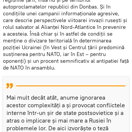
autoproclamatelor republici din Donbas. Și în
condițiile unei campanii informaționale agresive,
care descrie perspectivele viitoarei invazii rusești și
rolul salvator al Alianței Nord-Atlantice în prevenire
a acesteia. Însă chiar și în astfel de condiții se
menține o divizare teritorială în determinarea
poziției Ucrainei (în Vest și Centrul țării predomină
susținerea pentru NATO, iar în Est – pentru
oponenți) și un procent semnificativ al antipatiei față
de NATO în ansamblu.
Mai mult decât atât, anume ignorarea
acestor complexități a și provocat conflictele
interne într-un șir de state postsovietice și a
atras o implicare și mai mare a Rusiei în
problemele lor. De aici izvorăște o teză