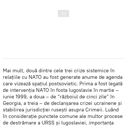
Mai mult, două dintre cele trei crize sistemice în
relațiile cu NATO au fost generate anume de agenda
care vizează spațiul postsovietic. Prima a fost legată
de intervenția NATO în fosta Iugoslavie în martie –
iunie 1999, a doua – de “războiul de cinci zile” în
Georgia, a treia – de declanșarea crizei ucrainene și
stabilirea jurisdicției rusești asupra Crimeii. Luând
în considerație punctele comune ale multor procese
de destrămare a URSS și Iugoslaviei, importanța