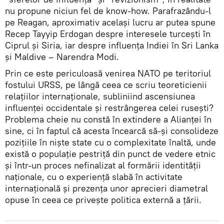
nu propune niciun fel de know-how. Parafrazându-l
pe Reagan, aproximativ același lucru ar putea spune
Recep Tayyip Erdogan despre interesele turcești în
Ciprul și Siria, iar despre influența Indiei în Sri Lanka
și Maldive – Narendra Modi.
Prin ce este periculoasă venirea NATO pe teritoriul
fostului URSS, pe lângă ceea ce scriu teoreticienii
relațiilor internaționale, subliniind ascensiunea
influenței occidentale și restrângerea celei rusești?
Problema cheie nu constă în extindere a Alianței în
sine, ci în faptul că acesta încearcă să-și consolideze
pozițiile în niște state cu o complexitate înaltă, unde
există o populație pestriță din punct de vedere etnic
și într-un proces nefinalizat al formării identității
naționale, cu o experiență slabă în activitate
internațională și prezența unor aprecieri diametral
opuse în ceea ce privește politica externă a țării.