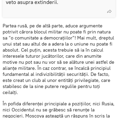
veto asupra extinderii.
Partea rusă, pe de altă parte, aduce argumente
potrivit cărora blocul militar nu poate fi prin natura
sa “o comunitate a democrațiilor”! Mai mult, dreptul
unui stat sau altul de a adera la o uniune nu poate fi
absolut. Cel puțin, acesta trebuie să ia în calcul
interesele tuturor jucătorilor, care din anumite
motive nu pot sau nu vor să se alăture unei astfel de
alianțe militare. În caz contrar, se încalcă principiul
fundamental al indivizibilității securității. De facto,
este creat un club al unor entități privilegiate, care
stabilesc de la sine putere regulile pentru toți
ceilalți.
În pofida diferenței principiale a pozițiilor, nici Rusia,
nici Occidentul nu se grăbesc să renunțe la
negocieri. Moscova așteaptă un răspuns în scris la