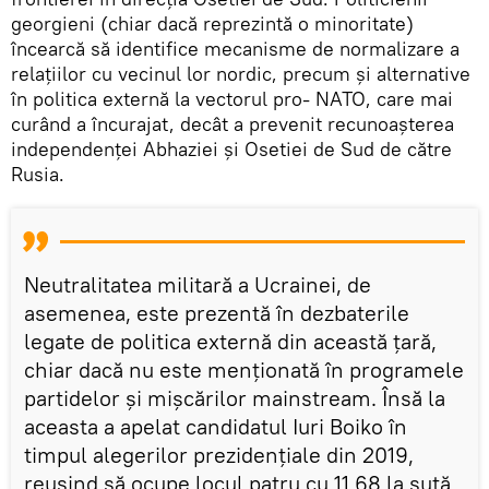
georgieni (chiar dacă reprezintă o minoritate)
încearcă să identifice mecanisme de normalizare a
relațiilor cu vecinul lor nordic, precum și alternative
în politica externă la vectorul pro- NATO, care mai
curând a încurajat, decât a prevenit recunoașterea
independenței Abhaziei și Osetiei de Sud de către
Rusia.
Neutralitatea militară a Ucrainei, de
asemenea, este prezentă în dezbaterile
legate de politica externă din această țară,
chiar dacă nu este menționată în programele
partidelor și mișcărilor mainstream. Însă la
aceasta a apelat candidatul Iuri Boiko în
timpul alegerilor prezidențiale din 2019,
reușind să ocupe locul patru cu 11,68 la sută