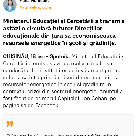
Alina Munteanu
Materialele autorului
Ministerul Educației și Cercetării a transmis
astăzi o circulară tuturor Direcțiilor
educaționale din țară să economisească
resursele energetice în școli și grădinițe.
CHIȘINĂU, 18 ian - Sputnik.
Ministerul Educației și
Cercetării a emis astăzi o circulară în adresa
conducătorilor instituțiilor de învățământ prin care
solicită să întreprindă măsuri de economisire a
resurselor energetice în școli și grădinițe în
contextul crizei din sectorul energetic. Anunțul a
fost făcut de primarul Capitalei, Ion Ceban, pe
pagina sa de Facebook.
"Cei de la Guvern vor ca copii să învețe în