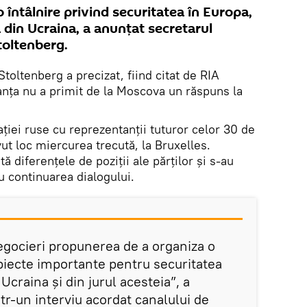
 întâlnire privind securitatea în Europa,
a din Ucraina, a anunțat secretarul
toltenberg.
toltenberg a precizat, fiind citat de RIA
nța nu a primit de la Moscova un răspuns la
ției ruse cu reprezentanții tuturor celor 30 de
t loc miercurea trecută, la Bruxelles.
 diferențele de poziții ale părților și s-au
u continuarea dialogului.
gocieri propunerea de a organiza o
ubiecte importante pentru securitatea
Ucraina și din jurul acesteia”, a
tr-un interviu acordat canalului de