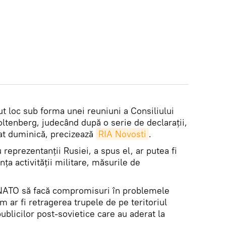
ut loc sub forma unei reuniuni a Consiliului
oltenberg, judecând după o serie de declarații,
uzat duminică, precizează
RIA Novosti
.
u reprezentanții Rusiei, a spus el, ar putea fi
ța activității militare, măsurile de
a NATO să facă compromisuri în problemele
 ar fi retragerea trupele de pe teritoriul
epublicilor post-sovietice care au aderat la