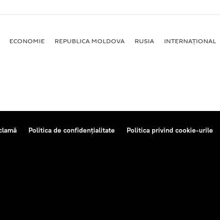
ECONOMIE
REPUBLICA MOLDOVA
RUSIA
INTERNAȚIONAL
clamă
Politica de confidențialitate
Politica privind cookie-urile