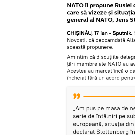
NATO îi propune Rusiei o
care să vizeze și situați
general al NATO, Jens S
CHIȘINĂU, 17 ian - Sputnik.
S
Novosti, că deocamdată Alia
această propunere.
Amintim că discuțiile delega
țări membre ale NATO au avu
Acestea au marcat încă o dată
încheiat fără un acord pentr
„Am pus pe masa de ne
serie de întâlniri pe s
europeană, situația din 
declarat Stoltenberg în