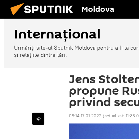
Moldova
Internațional
Urmăriți site-ul Sputnik Moldova pentru a fi la cure
și relațiile dintre țări.
Jens Stolte
propune Rusi
privind sec
08:14 17.01.2022
(actualizat:
11:33 