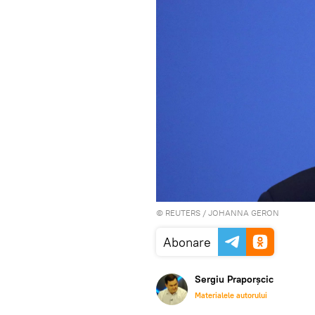
©
REUTERS
/ JOHANNA GERON
Abonare
Sergiu Praporșcic
Materialele autorului