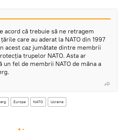
de acord că trebuie să ne retragem
țările care au aderat la NATO din 1997
 în acest caz jumătate dintre membrii
rotecția trupelor NATO. Asta ar
nă un fel de membrii NATO de mâna a
erg.
berg
Europa
NATO
Ucraina