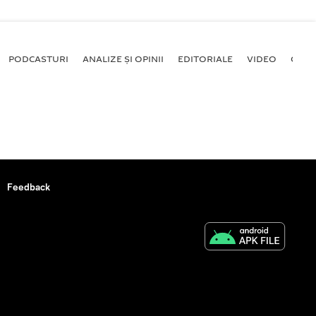
PODCASTURI
ANALIZE ȘI OPINII
EDITORIALE
VIDEO
GALE
Feedback