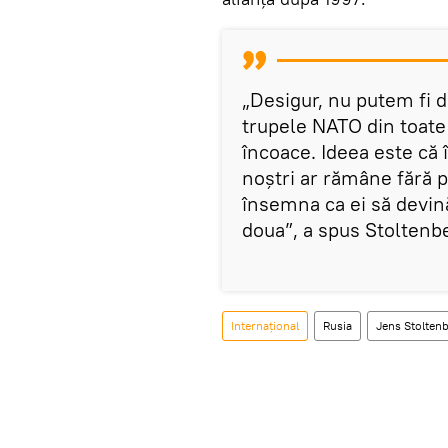
„Desigur, nu putem fi 
trupele NATO din toate 
încoace. Ideea este că
noștri ar rămâne fără p
însemna ca ei să devi
doua”, a spus Stoltenb
Internațional
Rusia
Jens Stolten