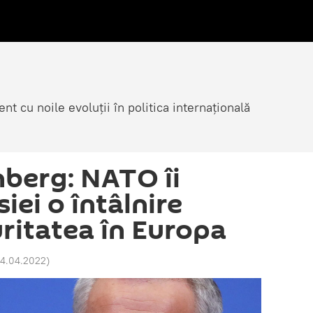
nt cu noile evoluții în politica internațională
nberg: NATO îi
ei o întâlnire
uritatea în Europa
04.04.2022
)