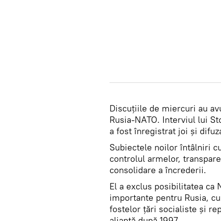
Discuțiile de miercuri au av
Rusia-NATO. Interviul lui St
a fost înregistrat joi și dif
Subiectele noilor întâlniri c
controlul armelor, transparen
consolidare a încrederii.
El a exclus posibilitatea c
importante pentru Rusia, cum
fostelor țări socialiste și r
alianță după 1997.