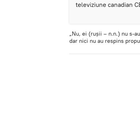
televiziune canadian C
„Nu, ei (rușii – n.n.) nu s-a
dar nici nu au respins propu