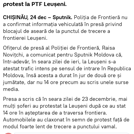
protest la PTF Leușeni.
CHIȘINĂU, 24 dec – Sputnik.
Poliția de Frontieră nu
a confirmat informația vehiculată în presă privind
blocajul de aseară de la punctul de trecere a
frontierei Leușeni.
Ofițerul de presă al Poliției de Frontieră, Raisa
Novițchi, a comunicat pentru Sputnik Moldova că,
într-adevăr, în seara zilei de ieri, la Leușeni s-a
atestat trafic intens pe sensul de intrare în Republica
Moldova, însă acesta a durat în jur de două ore și
jumătate, dar nu 14 ore precum au scris unele surse
media.
Presa a scris că în seara zilei de 23 decembrie, mai
mulți șoferi au protestat la Leușeni după ce au stat
14 ore în așteptarea de a traversa frontiera.
Automobilele au claxonat în semn de protest față de
modul foarte lent de trecere a punctului vamal.