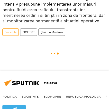
intensiv presupune implementarea unor măsuri
pentru fluidizarea traficului transfrontalier,
menținerea ordinii și liniștii în zona de frontieră, dar
și monitorizarea permanentă a situației operative.
Societate
PROTEST
Știri din Moldova
Moldova
POLITICĂ
SOCIETATE
ECONOMIE
REPUBLICA MOLDOVA
R