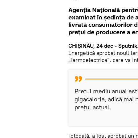
Agenția Națională pentr
examinat în ședința de a
livrată consumatorilor d
prețul de producere a ene
CHIȘINĂU, 24 dec - Sputnik
Energetică aprobat noull tar
„Termoelectrica”, care va int
Prețul mediu anual est
gigacalorie, adică mai 
prețul actual.
Totodată, a fost aprobat un 