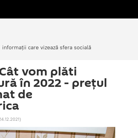
i informații care vizează sfera socială
 Cât vom plăti
ră în 2022 - prețul
mat de
rica
24.12.2021
)