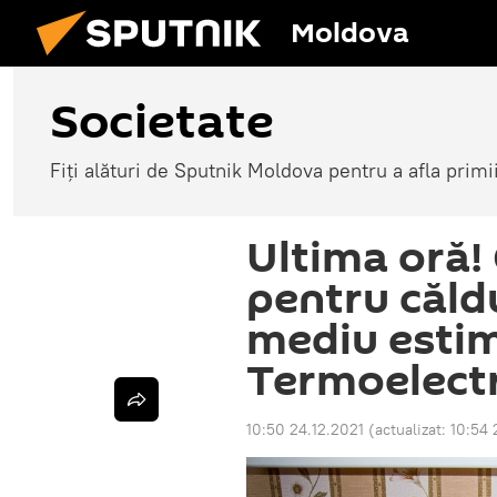
Moldova
Societate
Fiți alături de Sputnik Moldova pentru a afla primi
Ultima oră!
pentru căldu
mediu esti
Termoelect
10:50 24.12.2021
(actualizat:
10:54 