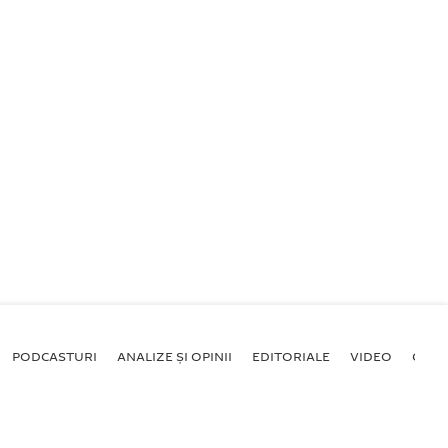
PODCASTURI
ANALIZE ȘI OPINII
EDITORIALE
VIDEO
GALE