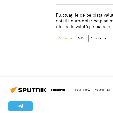
Fluctuațiile de pe piața val
cotația euro-dolar pe plan m
oferta de valută pe piața int
Economie
BNM
Curs valutar
Moldova
POLITICĂ
SOCIETATE