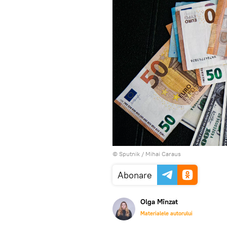
© Sputnik / Mihai Caraus
Abonare
Olga Mînzat
Materialele autorului