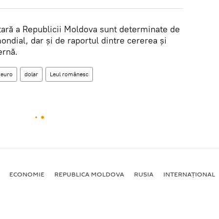
utară a Republicii Moldova sunt determinate de
ondial, dar și de raportul dintre cererea și
ernă.
euro
dolar
Leul românesc
ECONOMIE
REPUBLICA MOLDOVA
RUSIA
INTERNAȚIONAL