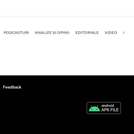
PODCASTURI
ANALIZE ȘI OPINII
EDITORIALE
VIDEO
GALE
Feedback