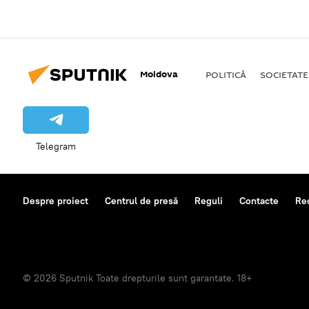
Moldova
POLITICĂ
SOCIETATE
Telegram
Despre proiect
Centrul de presă
Reguli
Contacte
Re
© 2026 Sputnik Toate drepturile sunt garantate. 18+