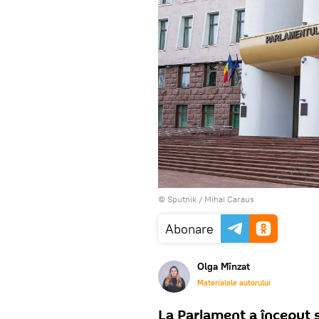
© Sputnik / Mihai Caraus
Abonare
Olga Mînzat
Materialele autorului
La Parlament a început s