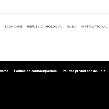
ECONOMIE
REPUBLICA MOLDOVA
RUSIA
INTERNAȚIONAL
clamă
Politica de confidențialitate
Politica privind cookie-urile