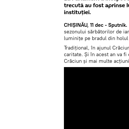
trecută au fost aprinse l
instituției.
CHIȘINĂU, 11 dec - Sputnik.
sezonului sărbătorilor de ia
luminițe pe bradul din holul i
Tradițional, în ajunul Crăci
caritate. Și în acest an va f
Crăciun și mai multe acțiuni