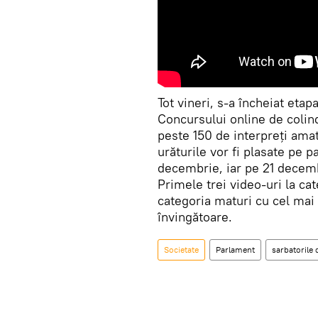
Tot vineri, s-a încheiat etap
Concursului online de colind
peste 150 de interpreți amato
urăturile vor fi plasate pe 
decembrie, iar pe 21 decembr
Primele trei video-uri la cat
categoria maturi cu cel mai 
învingătoare.
Societate
Parlament
sarbatorile 