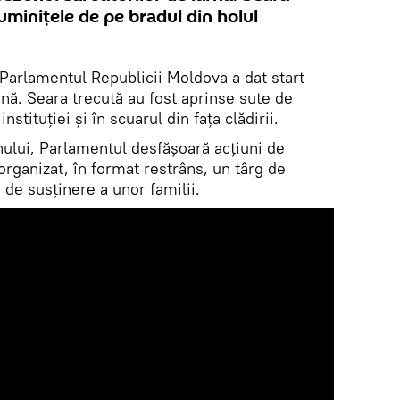
uminițele de pe bradul din holul
Parlamentul Republicii Moldova a dat start
rnă. Seara trecută au fost aprinse sute de
nstituției și în scuarul din fața clădirii.
unului, Parlamentul desfășoară acțiuni de
i organizat, în format restrâns, un târg de
 de susținere a unor familii.