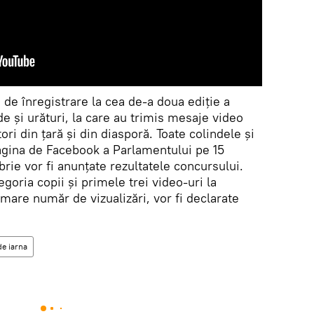
a de înregistrare la cea de-a doua ediție a
e și urături, la care au trimis mesaje video
ri din țară și din diasporă. Toate colindele și
pagina de Facebook a Parlamentului pe 15
ie vor fi anunțate rezultatele concursului.
egoria copii și primele trei video-uri la
mare număr de vizualizări, vor fi declarate
de iarna