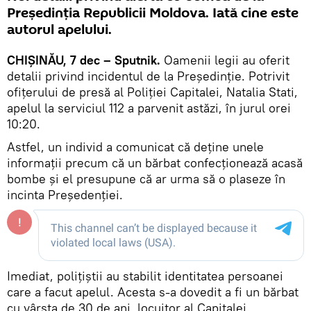
Președinția Republicii Moldova. Iată cine este
autorul apelului.
CHIȘINĂU, 7 dec – Sputnik.
Oamenii legii au oferit
detalii privind incidentul de la Președinție. Potrivit
ofițerului de presă al Poliției Capitalei, Natalia Stati,
apelul la serviciul 112 a parvenit astăzi, în jurul orei
10:20.
Astfel, un individ a comunicat că deține unele
informații precum că un bărbat confecționează acasă
bombe și el presupune că ar urma să o plaseze în
incinta Președenției.
Imediat, polițiștii au stabilit identitatea persoanei
care a facut apelul. Acesta s-a dovedit a fi un bărbat
cu vârsta de 30 de ani, locuitor al Capitalei.