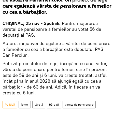
care egalează vârsta de pensionare a femeilor
cu cea a bărbaților.
CHIȘINĂU, 25 nov - Sputnik.
Pentru majorarea
vârstei de pensioanre a femieilor au votat 56 de
deputați ai PAS.
Autorul inițiativei de egalare a vârstei de pensionare
a femeilor cu cea a bărbaților este deputatul PAS
Dan Perciun.
Potrivit proiectului de lege, începând cu anul viitor,
vârsta de pensionare pentru femei, care în prezent
este de 59 de ani şi 6 luni, va crește treptat, astfel
încât până în anul 2028 să ajungă egală cu cea a
bărbaților - de 63 de ani. Adică, în fiecare an va
crește cu 6 luni.
Politică
femei
vârstă
bărbați
varsta de pensionare