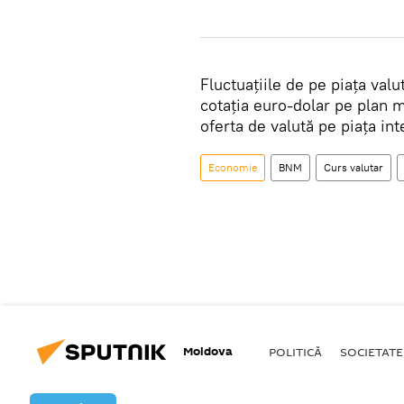
Fluctuațiile de pe piața val
cotația euro-dolar pe plan m
oferta de valută pe piața int
Economie
BNM
Curs valutar
Moldova
POLITICĂ
SOCIETATE