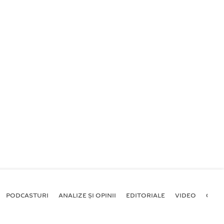
PODCASTURI
ANALIZE ȘI OPINII
EDITORIALE
VIDEO
GALE