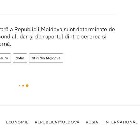
utară a Republicii Moldova sunt determinate de
ondial, dar și de raportul dintre cererea și
ernă.
euro
dolar
Știri din Moldova
ECONOMIE
REPUBLICA MOLDOVA
RUSIA
INTERNAȚIONAL