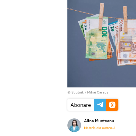
© Sputnik / Mihai Caraus
Abonare
Alina Munteanu
Materialele autorului