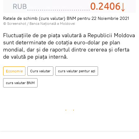
Ratele de schimb (curs valutar) BNM pentru 22 Noiembrie 2021
© Screenshot /
Banca Națională a Moldovei
Fluctuațiile de pe piața valutară a Republicii Moldova
sunt determinate de cotația euro-dolar pe plan
mondial, dar și de raportul dintre cererea și oferta
de valută pe piața internă.
Economie
Curs valutar
curs valutar pentur azi
curs valutar BNM