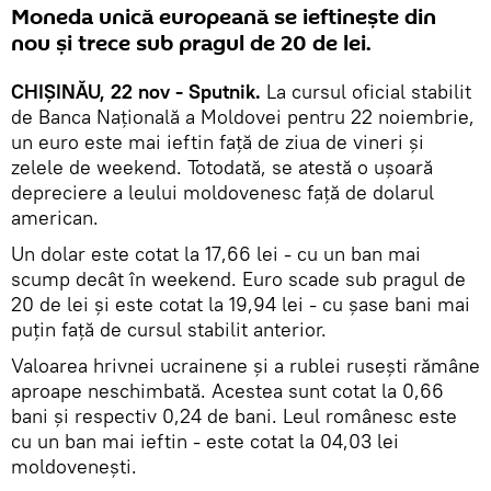
Moneda unică europeană se ieftinește din
nou și trece sub pragul de 20 de lei.
CHIȘINĂU, 22 nov - Sputnik.
La cursul oficial stabilit
de Banca Națională a Moldovei pentru 22 noiembrie,
un euro este mai ieftin față de ziua de vineri și
zelele de weekend. Totodată, se atestă o ușoară
depreciere a leului moldovenesc față de dolarul
american.
Un dolar este cotat la 17,66 lei - cu un ban mai
scump decât în weekend. Euro scade sub pragul de
20 de lei și este cotat la 19,94 lei - cu șase bani mai
puțin față de cursul stabilit anterior.
Valoarea hrivnei ucrainene și a rublei rusești rămâne
aproape neschimbată. Acestea sunt cotat la 0,66
bani și respectiv 0,24 de bani. Leul românesc este
cu un ban mai ieftin - este cotat la 04,03 lei
moldovenești.