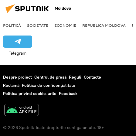
Moldova
POLITICĂ
SOCIETATE
ECONOMIE
REPUBLICA MOLDOVA
R
Telegram
Despre proiect
Centrul de presă
Reguli
Contacte
Reclamă
Politica de confidențialitate
Politica privind cookie-urile
Feedback
© 2026 Sputnik Toate drepturile sunt garantate. 18+