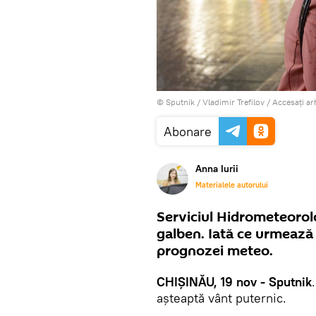
© Sputnik / Vladimir Trefilov
/
Accesați ar
Abonare
Anna Iurii
Materialele autorului
Serviciul Hidrometeorolo
galben. Iată ce urmează 
prognozei meteo.
CHIȘINĂU, 19 nov - Sputnik
așteaptă vânt puternic.