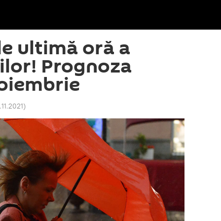
de ultimă oră a
lor! Prognoza
oiembrie
.11.2021
)