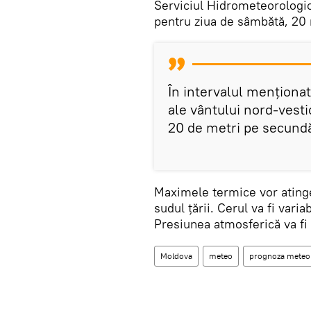
Serviciul Hidrometeorologic
pentru ziua de sâmbătă, 20
În intervalul menționat
ale vântului nord-vestic
20 de metri pe secund
Maximele termice vor atinge 1
sudul țării. Cerul va fi variab
Presiunea atmosferică va fi
Moldova
meteo
prognoza meteo