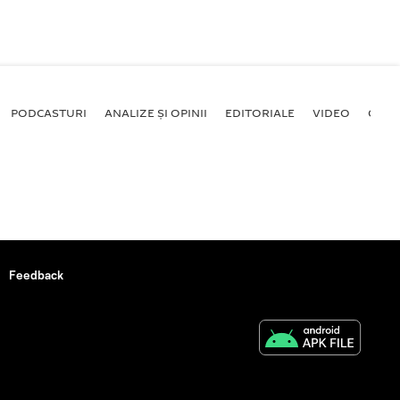
PODCASTURI
ANALIZE ȘI OPINII
EDITORIALE
VIDEO
GALE
Feedback