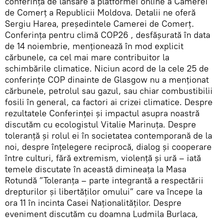
conferința de lansare a platformei online a Camerei
de Comerț a Republicii Moldova. Detalii ne oferă
Sergiu Harea, președintele Camerei de Comerț.
Conferința pentru climă COP26 , desfășurată în data
de 14 noiembrie, menționează în mod explicit
cărbunele, ca cel mai mare contribuitor la
schimbările climatice. Niciun acord de la cele 25 de
conferințe COP dinainte de Glasgow nu a menționat
cărbunele, petrolul sau gazul, sau chiar combustibilii
fosili în general, ca factori ai crizei climatice. Despre
rezultatele Conferinței și impactul asupra noastră
discutăm cu ecologistul Vitalie Marinuța. Despre
toleranță și rolul ei în societatea contemporană de la
noi, despre înțelegere reciprocă, dialog și cooperare
între culturi, fără extremism, violență și ură – iată
temele discutate în această dimineața la Masa
Rotundă ”Toleranța – parte integrantă a respectării
drepturilor și libertăților omului” care va începe la
ora 11 în incinta Casei Naționalităților. Despre
eveniment discutăm cu doamna Ludmila Burlaca,