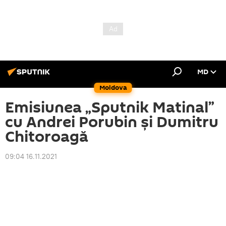
MD
Moldova
Emisiunea „Sputnik Matinal”
cu Andrei Porubin și Dumitru
Chitoroagă
09:04 16.11.2021