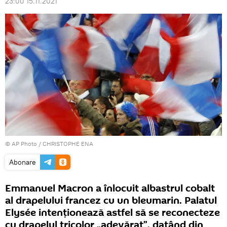
23:00 15.11.2021
© AP Photo / CHRISTOPHE ENA
Abonare
Emmanuel Macron a înlocuit albastrul cobalt
al drapelului francez cu un bleumarin. Palatul
Elysée intenționează astfel să se reconecteze
cu drapelul tricolor „adevărat”, datând din