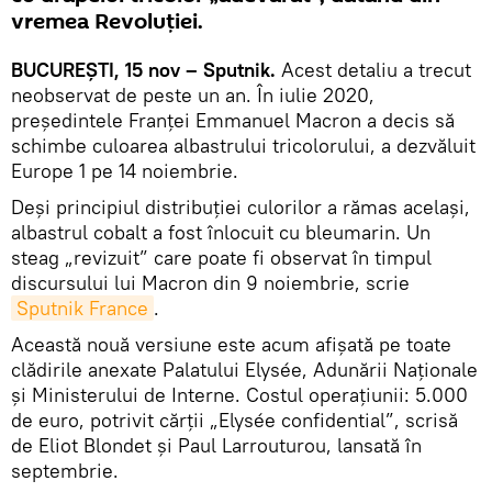
vremea Revoluției.
BUCUREŞTI, 15 nov – Sputnik.
Acest detaliu a trecut
neobservat de peste un an. În iulie 2020,
președintele Franţei Emmanuel Macron a decis să
schimbe culoarea albastrului tricolorului, a dezvăluit
Europe 1 pe 14 noiembrie.
Deşi principiul distribuției culorilor a rămas același,
albastrul cobalt a fost înlocuit cu bleumarin. Un
steag „revizuit” care poate fi observat în timpul
discursului lui Macron din 9 noiembrie, scrie
Sputnik France
.
Această nouă versiune este acum afișată pe toate
clădirile anexate Palatului Elysée, Adunării Naționale
și Ministerului de Interne. Costul operațiunii: 5.000
de euro, potrivit cărții „Elysée confidential”, scrisă
de Eliot Blondet și Paul Larrouturou, lansată în
septembrie.