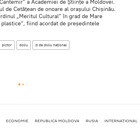
Cantemir” a Academiei de Științe a Moldovei.
tlul de Cetățean de onoare al orașului Chișinău.
Ordinul „Meritul Cultural” în grad de Mare
 plastice“, fiind acordat de președintele
pictor
doliu
zi de doliu național
ECONOMIE
REPUBLICA MOLDOVA
RUSIA
INTERNAȚIONAL