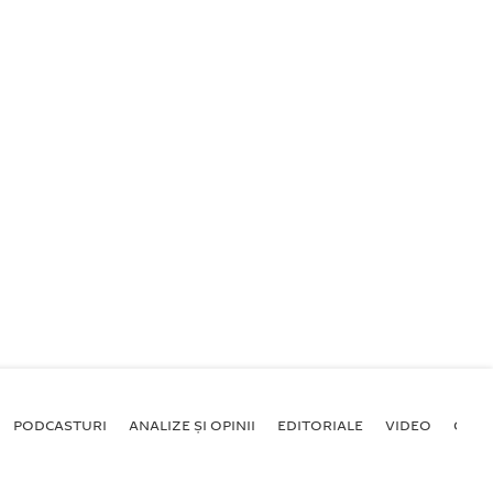
PODCASTURI
ANALIZE ȘI OPINII
EDITORIALE
VIDEO
GALE