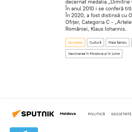
decernat medalia „Dimitrie 
În anul 2010 i se conferă ti
În 2020, a fost distinsă cu 
Ofițer, Categoria C - „Artele
României, Klaus Iohannis.
Societate
Cultură
Maia Sandu
Vaccinarea în Moldova și în lume
Moldova
POLITICĂ
SOCIETATE