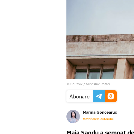
© Sputnik / Miroslav Rotari
Abonare
Marina Goncearuc
Materialele autorului
Maia Sandu a semnat dec