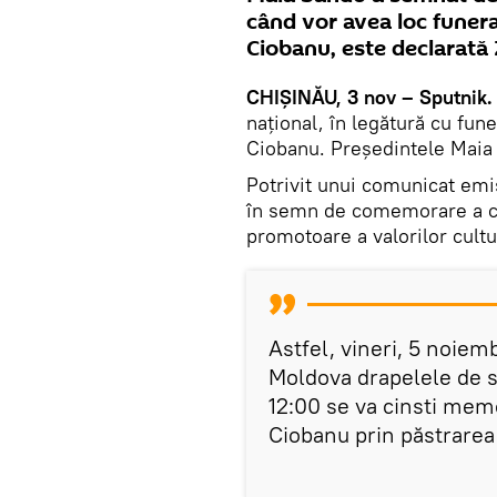
când vor avea loc funeral
Ciobanu, este declarată Z
CHIȘINĂU, 3 nov – Sputnik
național, în legătură cu fune
Ciobanu. Președintele Maia
Potrivit unui comunicat emis
în semn de comemorare a ce
promotoare a valorilor cultu
Astfel, vineri, 5 noiemb
Moldova drapelele de st
12:00 se va cinsti memo
Ciobanu prin păstrare