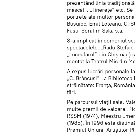
prezentând linia tradițională
mascat”, „Tinerețe” etc. Se 
portrete ale multor personali
Busuioc, Emil Loteanu, C. S
Fusu, Serafim Saka ș.a.
S-a implicat în domeniul sce
spectacolele: „Radu Ștefan, 
„Luceafărul” din Chișinău) şi
montat la Teatrul Mic din M
A expus lucrări personale l
„C. Brâncuși”, la Biblioteca 
străinătate: Franța, România
țări.
Pe parcursul vieții sale, Va
multe premii de valoare. Pic
RSSM (1974), Maestru Emerit
(1985). În 1996 este distins
Premiul Uniunii Artiștilor Pl