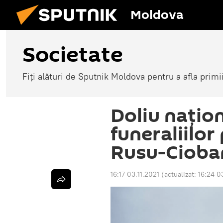
Moldova
Societate
Fiți alături de Sputnik Moldova pentru a afla primi
Doliu națion
funeraliilor
Rusu-Cioba
16:17 03.11.2021
(actualizat:
16:24 0