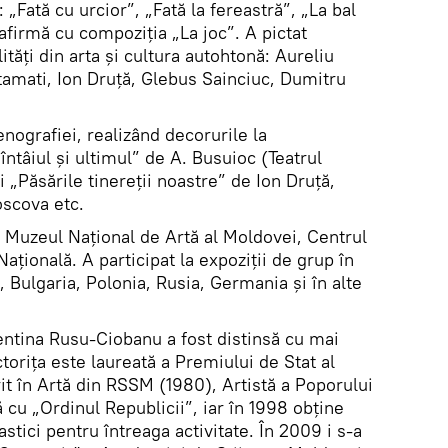
: „Fată cu urcior”, „Fată la fereastră”, „La bal
afirmă cu compoziția „La joc”. A pictat
tăți din arta și cultura autohtonă: Aureliu
tamati, Ion Druță, Glebus Sainciuc, Dumitru
nografiei, realizând decorurile la
întâiul şi ultimul” de A. Busuioc (Teatrul
 „Păsările tinereții noastre” de Ion Druță,
oscova etc.
a Muzeul Național de Artă al Moldovei, Centrul
Națională. A participat la expoziții de grup în
, Bulgaria, Polonia, Rusia, Germania și în alte
lentina Rusu-Ciobanu a fost distinsă cu mai
torița este laureată a Premiului de Stat al
 în Artă din RSSM (1980), Artistă a Poporului
ă cu „Ordinul Republicii”, iar în 1998 obține
astici pentru întreaga activitate. În 2009 i s-a