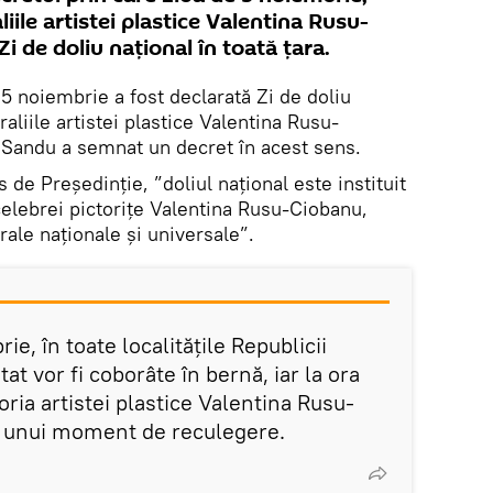
iile artistei plastice Valentina Rusu-
i de doliu național în toată țara.
.
5 noiembrie a fost declarată Zi de doliu
raliile artistei plastice Valentina Rusu-
 Sandu a semnat un decret în acest sens.
 de Președinție, ”doliul național este instituit
lebrei pictorițe Valentina Rusu-Ciobanu,
rale naționale și universale”.
rie, în toate localitățile Republicii
at vor fi coborâte în bernă, iar la ora
ria artistei plastice Valentina Rusu-
a unui moment de reculegere.