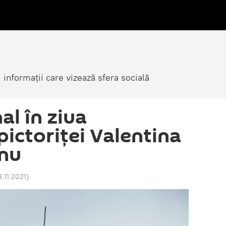
i informații care vizează sfera socială
al în ziua
 pictoriței Valentina
nu
3.11.2021
)