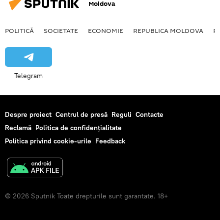
Moldova
POLITICĂ
SOCIETATE
ECONOMIE
REPUBLICA MOLDOVA
R
Telegram
Despre proiect
Centrul de presă
Reguli
Contacte
Reclamă
Politica de confidențialitate
Politica privind cookie-urile
Feedback
© 2026 Sputnik Toate drepturile sunt garantate. 18+