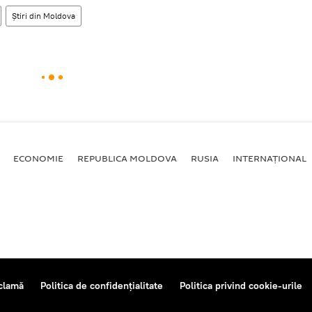
Știri din Moldova
ECONOMIE
REPUBLICA MOLDOVA
RUSIA
INTERNAȚIONAL
clamă
Politica de confidențialitate
Politica privind cookie-urile