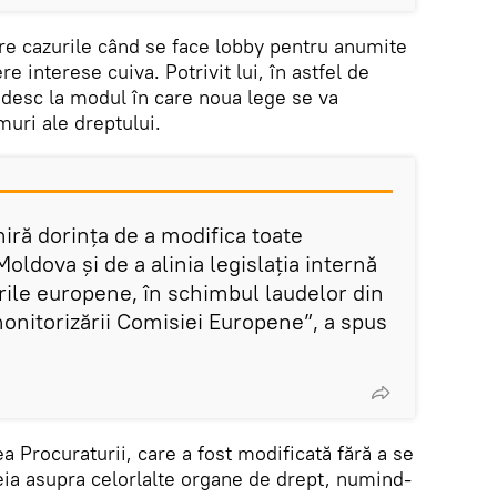
re cazurile când se face lobby pentru anumite
e interese cuiva. Potrivit lui, în astfel de
ndesc la modul în care noua lege se va
muri ale dreptului.
miră dorința de a modifica toate
 Moldova și de a alinia legislația internă
ile europene, în schimbul laudelor din
monitorizării Comisiei Europene”, a spus
a Procuraturii, care a fost modificată fără a se
eia asupra celorlalte organe de drept, numind-