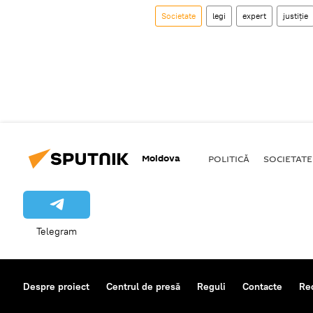
Societate
legi
expert
justiție
Moldova
POLITICĂ
SOCIETATE
Telegram
Despre proiect
Centrul de presă
Reguli
Contacte
Re