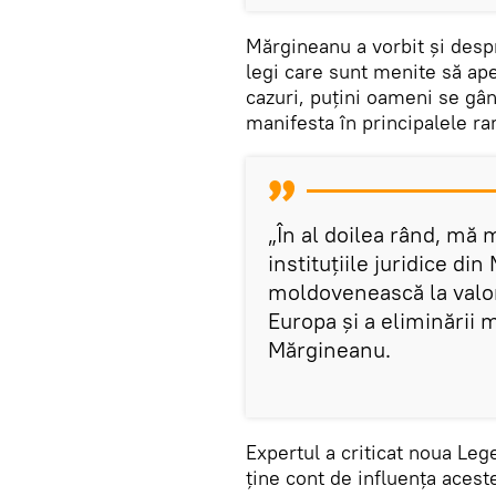
Mărgineanu a vorbit și desp
legi care sunt menite să aper
cazuri, puțini oameni se gâ
manifesta în principalele ra
„În al doilea rând, mă 
instituțiile juridice din
moldovenească la valor
Europa și a eliminării 
Mărgineanu.
Expertul a criticat noua Lege
ține cont de influența acest