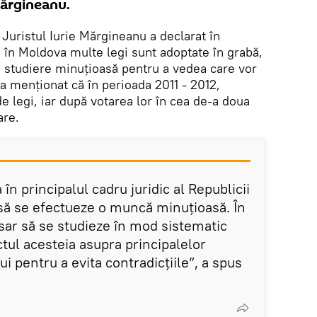
Mărgineanu.
.
Juristul Iurie Mărgineanu a declarat în
 în Moldova multe legi sunt adoptate în grabă,
o studiere minuțioasă pentru a vedea care vor
 a menționat că în perioada 2011 - 2012,
 legi, iar după votarea lor în cea de-a doua
are.
în principalul cadru juridic al Republicii
să se efectueze o muncă minuțioasă. În
sar să se studieze în mod sistematic
tul acesteia asupra principalelor
i pentru a evita contradicțiile”, a spus