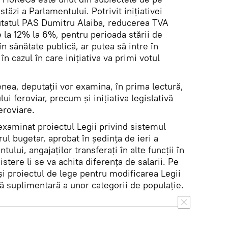
stăzi a Parlamentului. Potrivit inițiativei
putatul PAS Dumitru Alaiba, reducerea TVA
 la 12% la 6%, pentru perioada stării de
în sănătate publică, ar putea să intre în
în cazul în care inițiativa va primi votul
nea, deputații vor examina, în prima lectură,
ui feroviar, precum și inițiativa legislativă
eroviare.
 examinat proiectul Legii privind sistemul
rul bugetar, aprobat în ședința de ieri a
ului, angajaților transferați în alte funcții în
stere li se va achita diferența de salarii. Pe
 și proiectul de lege pentru modificarea Legii
ală suplimentară a unor categorii de populație.