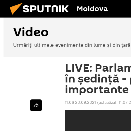
Moldova
Video
Urmăriți ultimele evenimente din lume și din țară
LIVE: Parla
în ședință -
importante 
11:06 23.09.2021
(actualizat:
11:07 