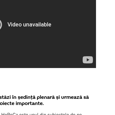
astăzi în ședință plenară și urmează să
oiecte importante.
 HoReCa este unul din subiectele de pe