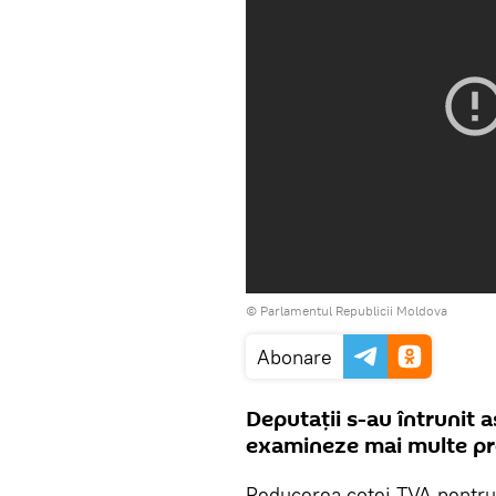
© Parlamentul Republicii Moldova
Abonare
Deputații s-au întrunit 
examineze mai multe pr
Reducerea cotei TVA pentru