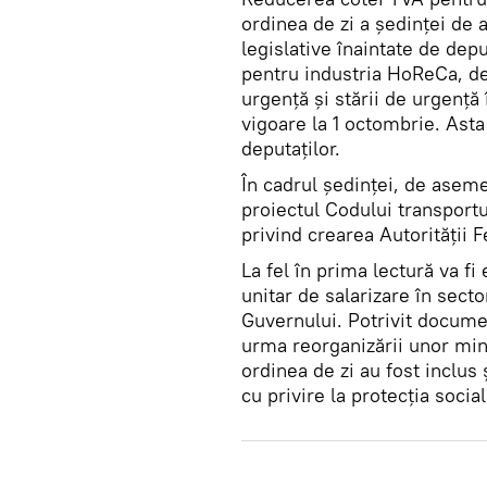
ordinea de zi a ședinței de a
legislative înaintate de de
pentru industria HoReCa, de
urgență și stării de urgență 
vigoare la 1 octombrie. Asta 
deputaților.
În cadrul ședinței, de aseme
proiectul Codului transportul
privind crearea Autorității F
La fel în prima lectură va fi
unitar de salarizare în secto
Guvernului. Potrivit document
urma reorganizării unor mini
ordinea de zi au fost inclus
cu privire la protecția soci