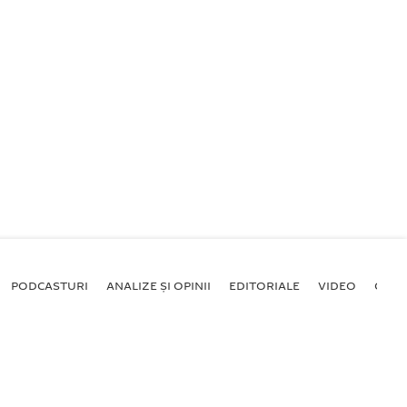
PODCASTURI
ANALIZE ȘI OPINII
EDITORIALE
VIDEO
GALE