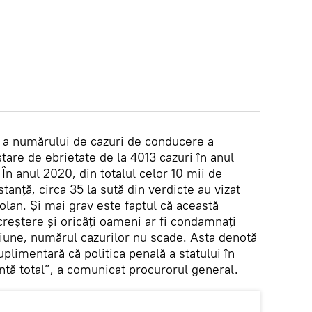
re a numărului de cazuri de conducere a
stare de ebrietate de la 4013 cazuri în anul
În anul 2020, din totalul celor 10 mii de
tanță, circa 35 la sută din verdicte au vizat
volan. Și mai grav este faptul că această
reștere și oricâți oameni ar fi condamnați
țiune, numărul cazurilor nu scade. Asta denotă
uplimentară că politica penală a statului în
ntă total”, a comunicat procurorul general.