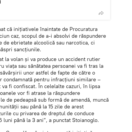
i
at că inițiativele înaintate de Procuratura
ciun caz, scopul de a-i absolvi de răspundere
re de ebrietate alcoolică sau narcotica, ci
ăspri sancțiunile.
t la volan și va produce un accident rutier
u viața sau sănătatea persoanei va fi tras la
săvârșirii unor astfel de fapte de către o
or condamnată pentru infracțiuni similare –
 va fi confiscat. În celelalte cazuri, în lipsa
oanele vor fi atrase la răspundere
ibile de pedeapsă sub formă de amendă, muncă
nității sau până la 15 zile de arest
zurile cu privarea de dreptul de conduce
6 luni până la 3 ani”, a punctat Stoianoglo.