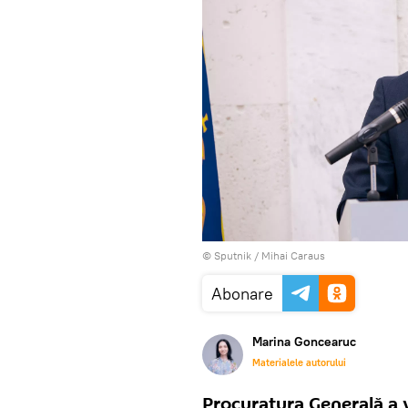
© Sputnik / Mihai Caraus
Abonare
Marina Goncearuc
Materialele autorului
Procuratura Generală a v