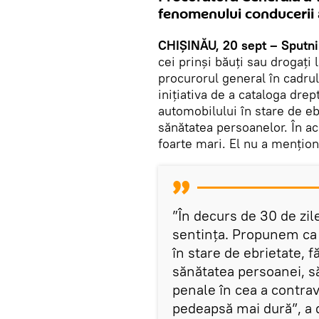
fenomenului conducerii a
CHIȘINĂU, 20 sept – Sputni
cei prinși băuți sau drogați 
procurorul general în cadrul
inițiativa de a cataloga dre
automobilului în stare de eb
sănătatea persoanelor. În ac
foarte mari. El nu a mențio
”În decurs de 30 de zil
sentința. Propunem ca
în stare de ebrietate, 
sănătatea persoanei, să
penale în cea a contrav
pedeapsă mai dură”, a 