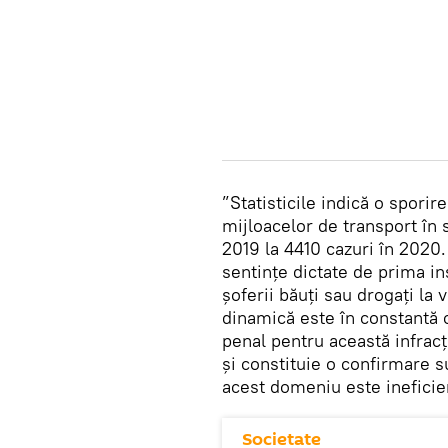
”Statisticile indică o spori
mijloacelor de transport în 
2019 la 4410 cazuri în 2020. 
sentințe dictate de prima ins
șoferii băuți sau drogați la 
dinamică este în constantă c
penal pentru această infrac
și constituie o confirmare s
acest domeniu este ineficie
Societate