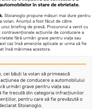
utomobilelor în stare de ebrietate.
k.
Stoianoglo propune măsuri mai dure pentru
la volan. Anunțul a fost făcut de către
 unui briefing de presă. Procurorul a venit cu
pt contravenționale acțiunile de conducere a
rietate fără urmări grave pentru viața sau
est caz însă amenzile aplicate ar urma să fie
nat însă mărimea acestora.
e, cei băuți la volan să primească
 acțiunea de conducere a automobilului
fără urmări grave pentru viața sau
 fie trecută din categoria infracțiunilor
ențiilor, pentru care să fie prevăzută o
declarat Stoianoglo.