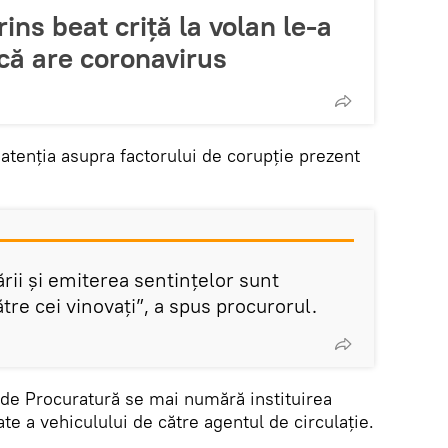
ins beat criță la volan le-a
 că are coronavirus
 atenția asupra factorului de corupție prezent
rii și emiterea sentințelor sunt
re cei vinovați”, a spus procurorul.
e de Procuratură se mai numără instituirea
cate a vehiculului de către agentul de circulație.