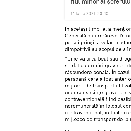
fiul minor al șoferulu
14 Iunie 2021, 20:40
În același timp, el a mențion
Generală nu urmăresc, în ni
pe cei prinși la volan în sta
dimpotrivă au scopul de a în
”Cine va urca beat sau droga
soldat cu urmări grave pentr
răspundere penală. În cazul 
persoană care a fost anteri
mijlocul de transport utilizat
unor consecințe grave, pers
contravențională fiind pas
neremunerată în folosul comu
contravențional, în toate ca
mijloace de transport de la 