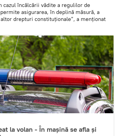
 cazul încălcării vădite a regulilor de
va permite asigurarea, în deplină măsură, a
 altor drepturi constituționale”, a menționat
at la volan - În mașină se afla și