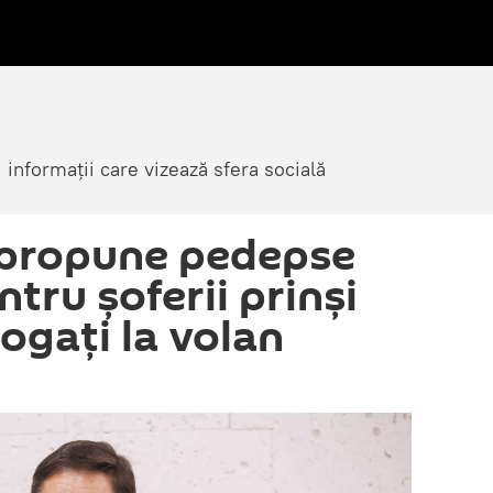
i informații care vizează sfera socială
 propune pedepse
tru șoferii prinși
ogați la volan