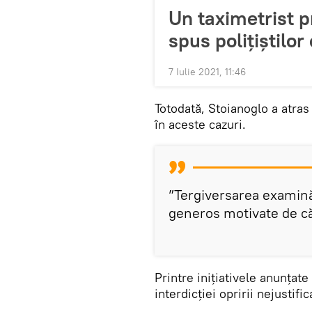
Un taximetrist pr
spus polițiștilor
7 Iulie 2021, 11:46
Totodată, Stoianoglo a atras
în aceste cazuri.
”Tergiversarea examină
generos motivate de căt
Printre inițiativele anunțat
interdicției opririi nejustifi