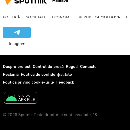
Moldova
POLITICĂ
SOCIETATE
ECONOMIE
REPUBLICA MOLDOVA
R
Telegram
Despre proiect
Centrul de presă
Reguli
Contacte
Reclamă
Politica de confidențialitate
Politica privind cookie-urile
Feedback
© 2026 Sputnik Toate drepturile sunt garantate. 18+