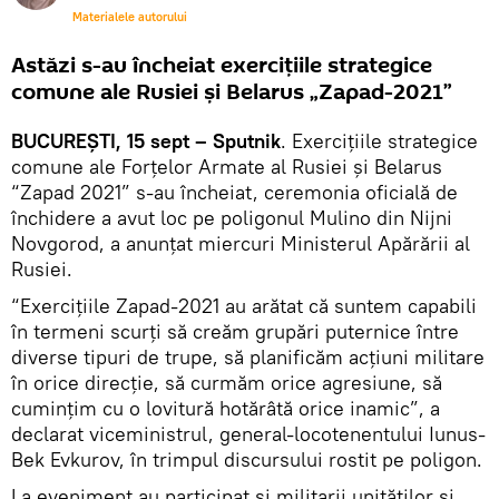
Materialele autorului
Astăzi s-au încheiat exercițiile strategice
comune ale Rusiei și Belarus „Zapad-2021”
BUCUREȘTI, 15 sept – Sputnik
. Exercițiile strategice
comune ale Forțelor Armate al Rusiei și Belarus
“Zapad 2021” s-au încheiat, ceremonia oficială de
închidere a avut loc pe poligonul Mulino din Nijni
Novgorod, a anunțat miercuri Ministerul Apărării al
Rusiei.
“Exercițiile Zapad-2021 au arătat că suntem capabili
în termeni scurți să creăm grupări puternice între
diverse tipuri de trupe, să planificăm acțiuni militare
în orice direcție, să curmăm orice agresiune, să
cumințim cu o lovitură hotărâtă orice inamic”, a
declarat viceministrul, general-locotenentului Iunus-
Bek Evkurov, în trimpul discursului rostit pe poligon.
La eveniment au participat și militarii unităților și