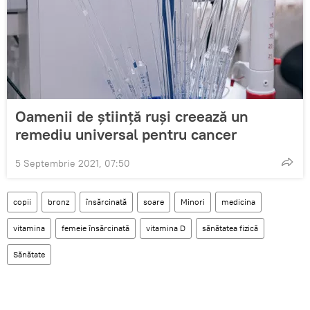
Oamenii de știință ruși creează un
remediu universal pentru cancer
5 Septembrie 2021, 07:50
copii
bronz
însărcinată
soare
Minori
medicina
vitamina
femeie însărcinată
vitamina D
sănătatea fizică
Sănătate