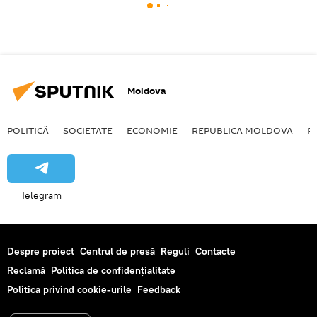
Moldova
POLITICĂ
SOCIETATE
ECONOMIE
REPUBLICA MOLDOVA
R
Telegram
Despre proiect
Centrul de presă
Reguli
Contacte
Reclamă
Politica de confidențialitate
Politica privind cookie-urile
Feedback