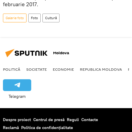
februarie 2017.
Galerie foto
Foto
Cultură
Moldova
POLITICĂ
SOCIETATE
ECONOMIE
REPUBLICA MOLDOVA
R
Telegram
Despre proiect
Centrul de presă
Reguli
Contacte
Reclamă
Politica de confidențialitate