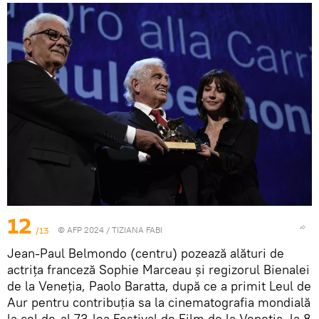
12
/13
© AFP 2024 / TIZIANA FABI
Jean-Paul Belmondo (centru) pozează alături de
actrița franceză Sophie Marceau și regizorul Bienalei
de la Veneția, Paolo Baratta, după ce a primit Leul de
Aur pentru contribuția sa la cinematografia mondială
la cel de-al 73-lea Festival de Film de la Veneția, la 8