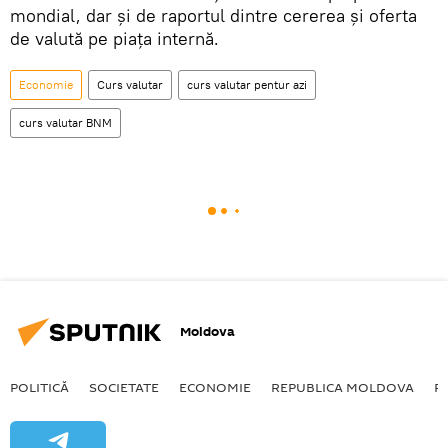
mondial, dar și de raportul dintre cererea și oferta
de valută pe piața internă.
Economie
Curs valutar
curs valutar pentur azi
curs valutar BNM
Moldova
POLITICĂ
SOCIETATE
ECONOMIE
REPUBLICA MOLDOVA
R