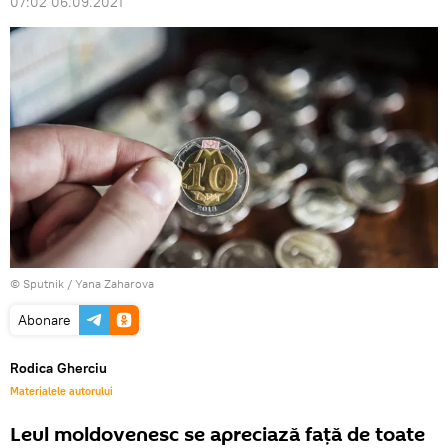
07:02 06.09.2021
© Sputnik / Yana Zaharova
Abonare
Rodica Gherciu
Materialele autorului
Leul moldovenesc se apreciază față de toate