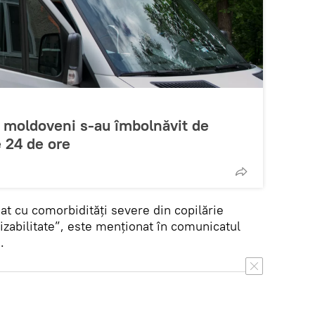
i moldoveni s-au îmbolnăvit de
 24 de ore
at cu comorbidități severe din copilărie
izabilitate”, este menționat în comunicatul
.