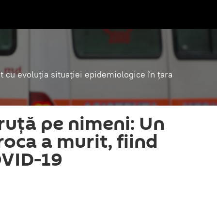
t cu evoluția situației epidemiologice în țara
cruță pe nimeni: Un
roca a murit, fiind
OVID-19