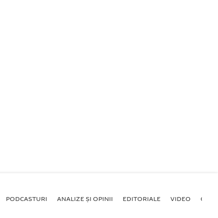
PODCASTURI
ANALIZE ȘI OPINII
EDITORIALE
VIDEO
GALE