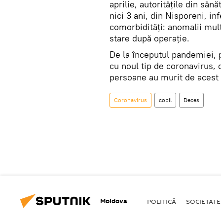
aprilie, autoritățile din să
nici 3 ani, din Nisporeni, in
comorbidități: anomalii mult
stare după operație.
De la începutul pandemiei, 
cu noul tip de coronavirus, 
persoane au murit de acest 
Coronavirus
copil
Deces
Moldova
POLITICĂ
SOCIETATE