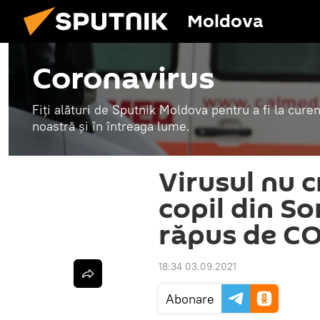
Moldova
Coronavirus
Fiți alături de Sputnik Moldova pentru a fi la curen
noastră și în întreaga lume.
Virusul nu 
copil din So
răpus de C
18:34 03.09.2021
Abonare