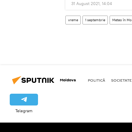
31 August 2021, 14:04
vreme
1 septembrie
Meteo în Mol
Moldova
POLITICĂ
SOCIETATE
Telegram