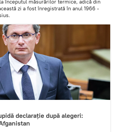
la începutul măsurărilor termice, adică din
eastă zi a fost înregistrată în anul 1966 -
sius.
pidă declarație după alegeri:
 Afganistan