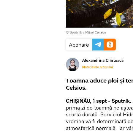
© Sputnik / Mihai Caraus
Abonare
Alexandrina Chirtoacă
Materialele autorului
Toamna aduce ploi și te
Celsius.
CHIȘINĂU, 1 sept - Sputnik.
prima zi de toamnă ne așteap
scurtă durată. Serviciul Hid
vremea va fi determinată de
atmosferică normală, iar vân