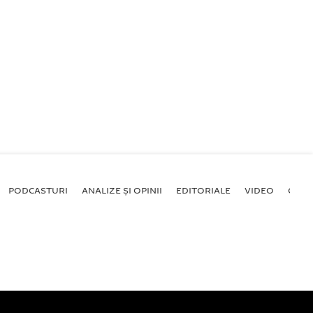
PODCASTURI
ANALIZE ȘI OPINII
EDITORIALE
VIDEO
GALE