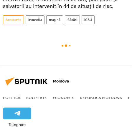
salvatorii au intervenit în 44 de situații de risc.
Accidente
incendiu
mașină
flăcări
IGSU
Moldova
POLITICĂ
SOCIETATE
ECONOMIE
REPUBLICA MOLDOVA
R
Telegram