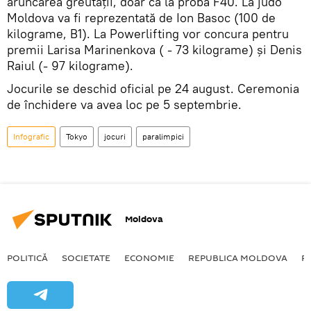
aruncarea greutății, doar că la proba F40. La judo
Moldova va fi reprezentată de Ion Basoc (100 de
kilograme, B1). La Powerlifting vor concura pentru
premii Larisa Marinenkova ( - 73 kilograme) și Denis
Raiul (- 97 kilograme).
Jocurile se deschid oficial pe 24 august. Ceremonia
de închidere va avea loc pe 5 septembrie.
Infografic
Tokyo
jocuri
paralimpici
Moldova
POLITICĂ
SOCIETATE
ECONOMIE
REPUBLICA MOLDOVA
R