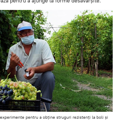
ează pentru a ajunge la forme desăvârșite.
experimente pentru a obține struguri rezistenți la boli și