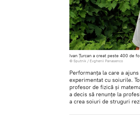
Ivan Țurcan a creat peste 400 de fo
© Sputnik / Evghenii Panasenco
Performanța la care a ajuns 
experimentat cu soiurile. To
profesor de fizică și matema
a decis să renunțe la profes
a crea soiuri de struguri rez