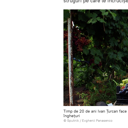
struguri pe care le încruciș
Timp de 20 de ani Ivan Țurcan face 
înghețuri
© Sputnik / Evghenii Panasenco