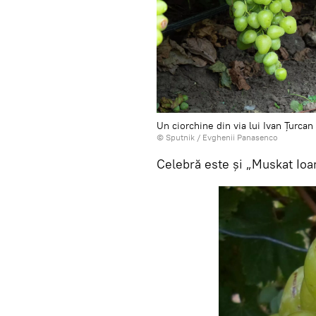
Un ciorchine din via lui Ivan Țurca
© Sputnik / Evghenii Panasenco
Celebră este și „Muskat Ioan