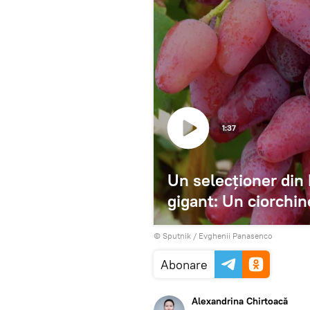
1:37
Un selecționer din 
gigant: Un ciorchi
© Sputnik / Evghenii Panasenco
Abonare
Alexandrina Chirtoacă