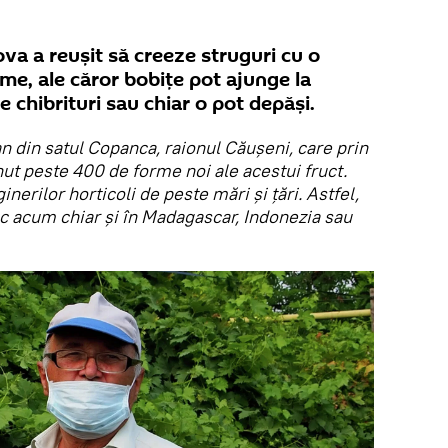
va a reușit să creeze struguri cu o
ame, ale căror bobițe pot ajunge la
 chibrituri sau chiar o pot depăși.
n din satul Copanca, raionul Căușeni, care prin
nut peste 400 de forme noi ale acestui fruct.
inerilor horticoli de peste mări și țări. Astfel,
esc acum chiar și în Madagascar, Indonezia sau