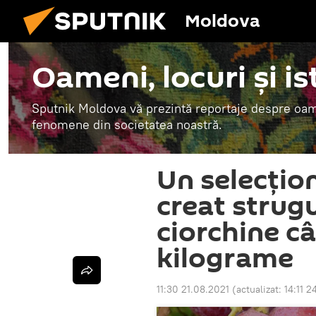
Moldova
Oameni, locuri și is
Sputnik Moldova vă prezintă reportaje despre oamen
fenomene din societatea noastră.
Un selecțio
creat strug
ciorchine c
kilograme
11:30 21.08.2021
(actualizat:
14:11 2