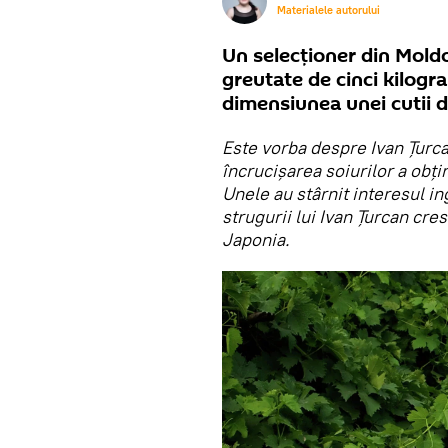
Materialele autorului
Un selecționer din Moldo
greutate de cinci kilogr
dimensiunea unei cutii de
Este vorba despre Ivan Țurca
încrucișarea soiurilor a obți
Unele au stârnit interesul ing
strugurii lui Ivan Țurcan cr
Japonia.