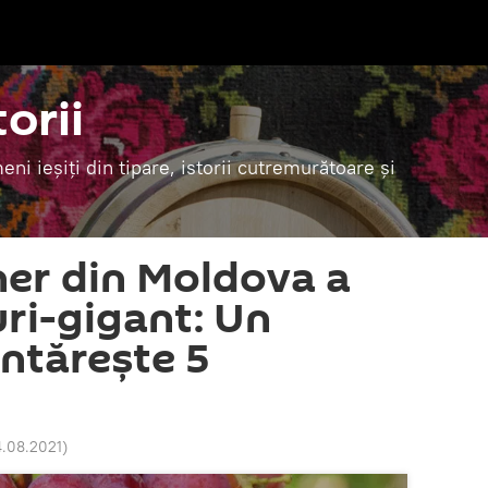
torii
i ieșiți din tipare, istorii cutremurătoare și
ner din Moldova a
uri-gigant: Un
ântărește 5
4.08.2021
)