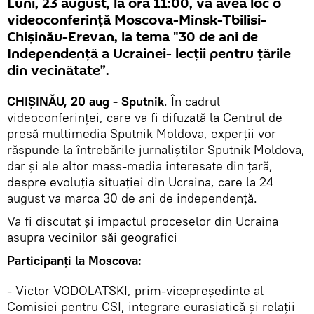
Luni, 23 august, la ora 11:00, va avea loc o
videoconferință Moscova-Minsk-Tbilisi-
Chișinău-Erevan, la tema "30 de ani de
Independență a Ucrainei- lecții pentru țările
din vecinătate”.
CHIȘINĂU, 20 aug - Sputnik
. În cadrul
videoconferinței, care va fi difuzată la Centrul de
presă multimedia Sputnik Moldova, experții vor
răspunde la întrebările jurnaliștilor Sputnik Moldova,
dar și ale altor mass-media interesate din țară,
despre evoluția situației din Ucraina, care la 24
august va marca 30 de ani de independență.
Va fi discutat și impactul proceselor din Ucraina
asupra vecinilor săi geografici
Participanți la Moscova:
- Victor VODOLATSKI, prim-vicepreședinte al
Comisiei pentru CSI, integrare eurasiatică și relații