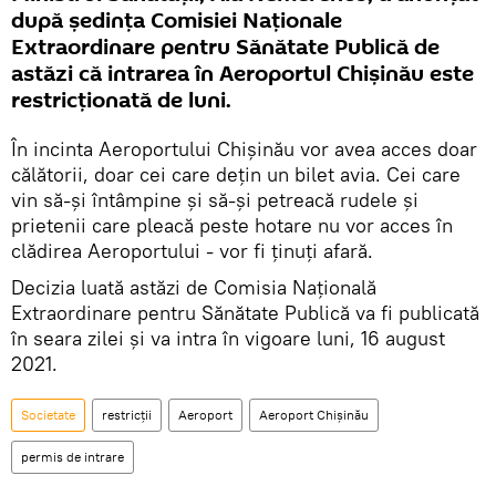
după ședința Comisiei Naționale
Extraordinare pentru Sănătate Publică de
astăzi că intrarea în Aeroportul Chișinău este
restricționată de luni.
În incinta Aeroportului Chișinău vor avea acces doar
călătorii, doar cei care dețin un bilet avia. Cei care
vin să-și întâmpine și să-și petreacă rudele și
prietenii care pleacă peste hotare nu vor acces în
clădirea Aeroportului - vor fi ținuți afară.
Decizia luată astăzi de Comisia Națională
Extraordinare pentru Sănătate Publică va fi publicată
în seara zilei și va intra în vigoare luni, 16 august
2021.
Societate
restricții
Aeroport
Aeroport Chișinău
permis de intrare