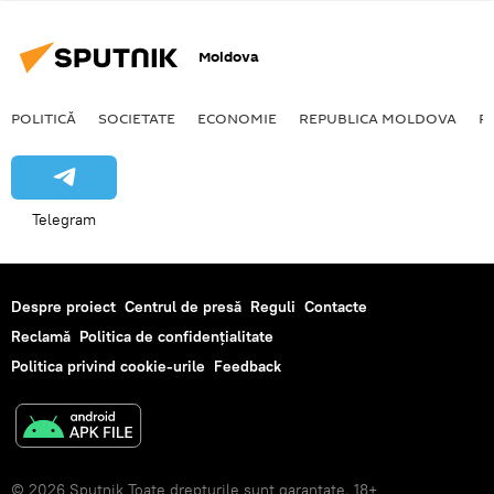
Moldova
POLITICĂ
SOCIETATE
ECONOMIE
REPUBLICA MOLDOVA
R
Telegram
Despre proiect
Centrul de presă
Reguli
Contacte
Reclamă
Politica de confidențialitate
Politica privind cookie-urile
Feedback
© 2026 Sputnik Toate drepturile sunt garantate. 18+