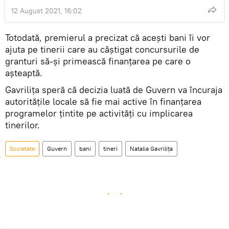
12 August 2021, 16:02
Totodată, premierul a precizat că acești bani îi vor
ajuta pe tinerii care au câștigat concursurile de
granturi să-și primească finanțarea pe care o
așteaptă.
Gavrilița speră că decizia luată de Guvern va încuraja
autoritățile locale să fie mai active în finanțarea
programelor țintite pe activități cu implicarea
tinerilor.
Societate
Guvern
bani
tineri
Natalia Gavrilița