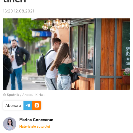
16:29 12.08.2021
© Sputnik / Anatolii Kiriak
Abonare
Marina Goncearuc
Materialele autorului