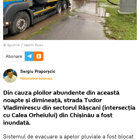
© Sputnik / Vadim Rusu
Abonare
Sergiu Praporșcic
Materialele autorului
Din cauza ploilor abundente din această
noapte și dimineață, strada Tudor
Vladimirescu din sectorul Râșcani (intersecția
cu Calea Orheiului) din Chișinău a fost
inundată.
Sistemul de evacuare a apelor pluviale a fost blocat