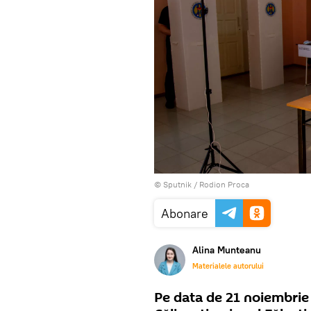
© Sputnik / Rodion Proca
Abonare
Alina Munteanu
Materialele autorului
Pe data de 21 noiembrie v