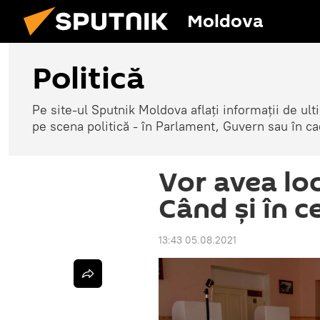
Moldova
Politică
Pe site-ul Sputnik Moldova aflați informații de u
pe scena politică - în Parlament, Guvern sau în cad
Vor avea loc
Când și în c
13:43 05.08.2021