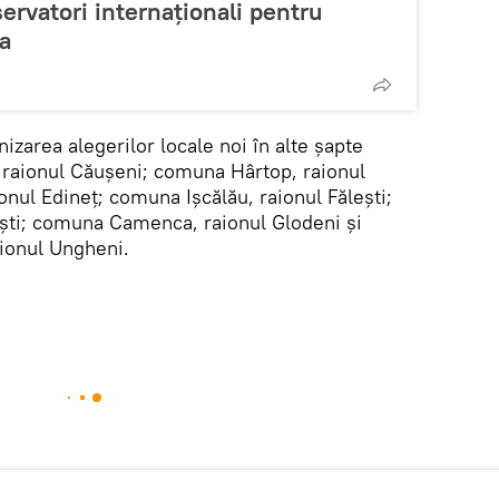
ervatori internaționali pentru
ia
nizarea alegerilor locale noi în alte șapte
, raionul Căușeni; comuna Hârtop, raionul
ionul Edineț; comuna Ișcălău, raionul Fălești;
ești; comuna Camenca, raionul Glodeni și
ionul Ungheni.