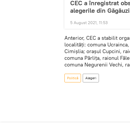
CEC a înregistrat obs
alegerile din Găgăuz
5 August 2021, 11:53
Anterior, CEC a stabilit orga
localități: comuna Ucrainca
Cimișlia; orașul Cupcini, ra
comuna Pârlița, raionul Făl
comuna Negurenii Vechi, ra
Politică
Alegeri