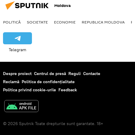
Moldova
POLITICĂ
SOCIETATE
ECONOMIE
REPUBLICA MOLDOVA
R
Telegram
Despre proiect
Centrul de presă
Reguli
Contacte
Reclamă
Politica de confidențialitate
Politica privind cookie-urile
Feedback
© 2026 Sputnik Toate drepturile sunt garantate. 18+