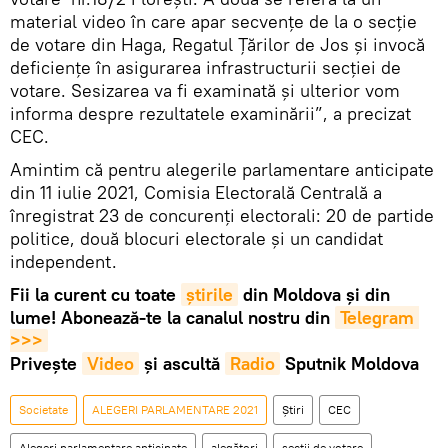
material video în care apar secvențe de la o secție
de votare din Haga, Regatul Țărilor de Jos și invocă
deficiențe în asigurarea infrastructurii secției de
votare. Sesizarea va fi examinată și ulterior vom
informa despre rezultatele examinării”, a precizat
CEC.
Amintim că pentru alegerile parlamentare anticipate
din 11 iulie 2021, Comisia Electorală Centrală a
înregistrat 23 de concurenți electorali: 20 de partide
politice, două blocuri electorale și un candidat
independent.
Fii la curent cu toate
știrile
din Moldova și din
lume! Abonează-te la canalul nostru din
Telegram 
>>>
Privește
Video
și ascultă
Radio
Sputnik Moldova
Societate
ALEGERI PARLAMENTARE 2021
Știri
CEC
Alegeri parlamentare anticipate
alegători
secții de votare