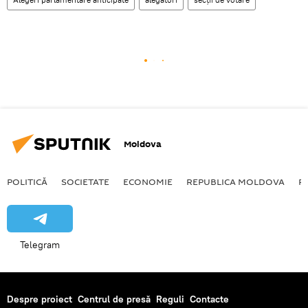
Moldova
POLITICĂ
SOCIETATE
ECONOMIE
REPUBLICA MOLDOVA
R
Telegram
Despre proiect
Centrul de presă
Reguli
Contacte