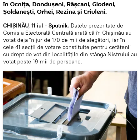
în Ocnița, Dondușeni, Râșcani, Glodeni,
Șoldănești, Orhei, Rezina și Criuleni.
CHIȘINĂU, 11 iul - Sputnik.
Datele prezentate de
Comisia Electorală Centrală arată că în Chișinău au
votat deja în jur de 170 de mii de alegători, iar în
cele 41 secții de votare constituite pentru cetățenii
cu drept de vot din localitățile din stânga Nistrului au
votat peste 19 mii de persoane.