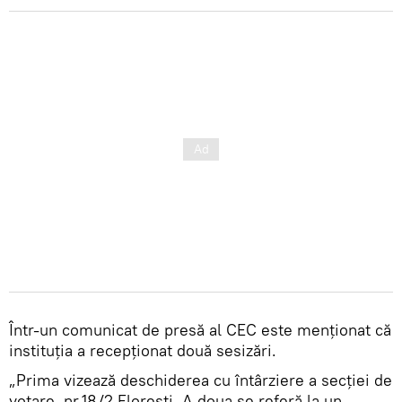
Într-un comunicat de presă al CEC este menționat că
instituția a recepționat două sesizări.
„Prima vizează deschiderea cu întârziere a secției de
votare nr.18/2 Florești. A doua se referă la un