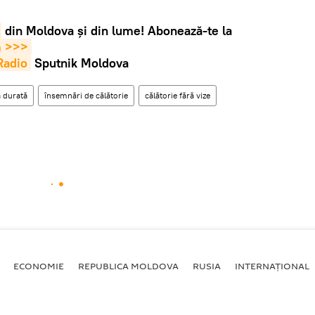
din Moldova și din lume! Abonează-te la
m >>>
Radio
Sputnik Moldova
ă durată
însemnări de călătorie
călătorie fără vize
ECONOMIE
REPUBLICA MOLDOVA
RUSIA
INTERNAȚIONAL