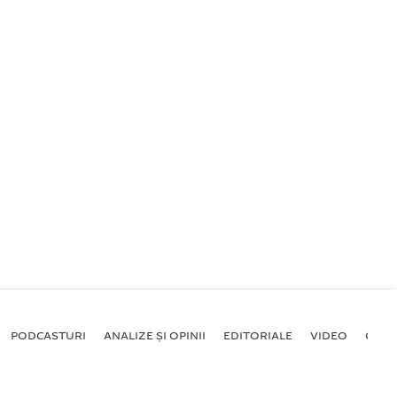
PODCASTURI
ANALIZE ȘI OPINII
EDITORIALE
VIDEO
GALE