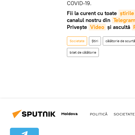
COVID-19.
Fii la curent cu toate
știrile
canalul nostru din
Telegra
Privește
Video
și ascultă
Societate
Știri
călătorie de scurt
bilet de călătorie
Moldova
POLITICĂ
SOCIETATE