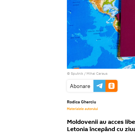
© Sputnik / Mihai Caraus
Abonare
Rodica Gherciu
Materialele autorului
Moldovenii au acces liber
Letonia începând cu ziua d