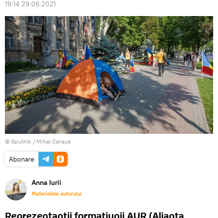
19:14 29.06.2021
© Sputnik / Mihai Caraus
Abonare
Anna Iurii
Materialele autorului
Reprezentanții formațiunii AUR (Alianța