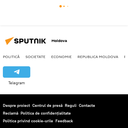
Moldova
POLITICĂ
SOCIETATE
ECONOMIE
REPUBLICA MOLDOVA
R
Telegram
Despre proiect
Centrul de presă
Reguli
Contacte
Reclamă
Politica de confidențialitate
Politica privind cookie-urile
Feedback