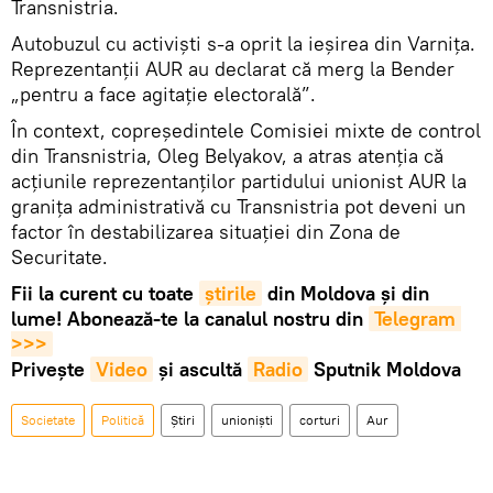
Transnistria.
Autobuzul cu activiști s-a oprit la ieșirea din Varnița.
Reprezentanții AUR au declarat că merg la Bender
„pentru a face agitație electorală”.
În context, copreședintele Comisiei mixte de control
din Transnistria, Oleg Belyakov, a atras atenția că
acțiunile reprezentanților partidului unionist AUR la
granița administrativă cu Transnistria pot deveni un
factor în destabilizarea situației din Zona de
Securitate.
Fii la curent cu toate
știrile
din Moldova și din
lume! Abonează-te la canalul nostru din
Telegram 
>>>
Privește
Video
și ascultă
Radio
Sputnik Moldova
Societate
Politică
Știri
unioniști
corturi
Aur