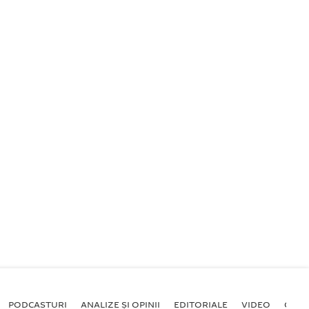
PODCASTURI
ANALIZE ȘI OPINII
EDITORIALE
VIDEO
GALE