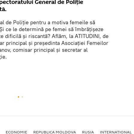
spectoratului General de Poliție
tă.
al de Poliție pentru a motiva femeile să
Și ce le determină pe femei să îmbrățișeze
e dificilă și riscantă? Aflăm, la ATITUDINI, de
r principal și președinta Asociației Femeilor
anov, comisar principal și secretar al
ie.
ECONOMIE
REPUBLICA MOLDOVA
RUSIA
INTERNAȚIONAL