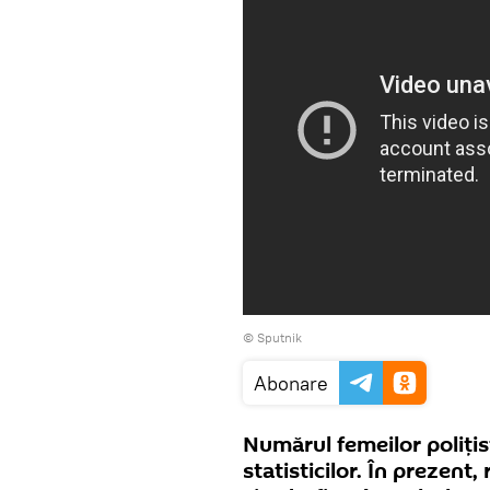
© Sputnik
Abonare
Numărul femeilor polițist
statisticilor. În prezent,