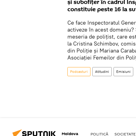
și subofițer în cadrul In
constituie peste 16 la su
Ce face Inspectoratul Gener
activeze în acest domeniu? 
meseria de polițist, care est
la Cristina Schimbov, comisa
din Poliție și Mariana Carab
Asociației Femeilor din Poliț
Podcasturi
Atitudini
Emisiuni
Moldova
POLITICĂ
SOCIETATE