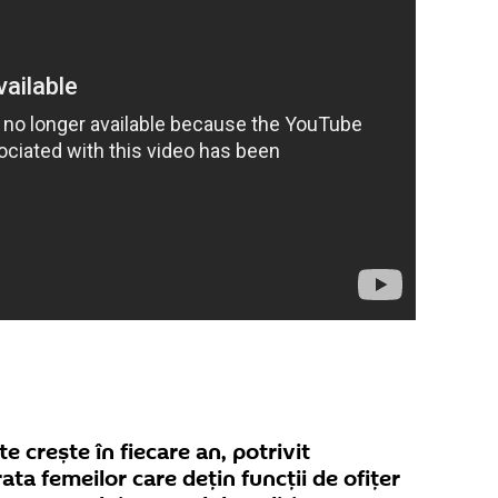
e crește în fiecare an, potrivit
 rata femeilor care dețin funcții de ofițer