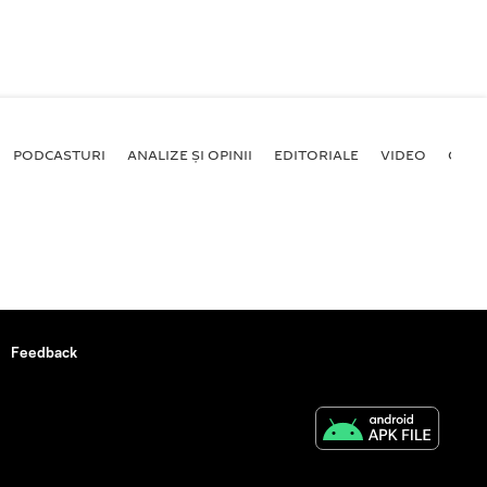
PODCASTURI
ANALIZE ȘI OPINII
EDITORIALE
VIDEO
GALE
Feedback