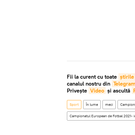
Fii la curent cu toate
știrile
canalul nostru din
Telegra
Privește
Video
și ascultă
Sport
În lume
meci
Campiona
Campionatul European de Fotbal 2021- in