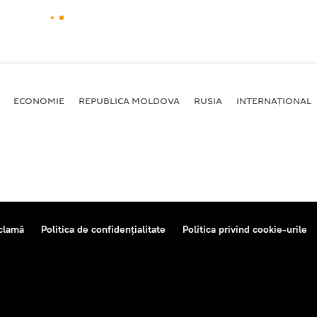
ECONOMIE
REPUBLICA MOLDOVA
RUSIA
INTERNAȚIONAL
clamă
Politica de confidențialitate
Politica privind cookie-urile