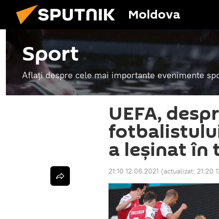
Moldova
Sport
Aflați despre cele mai importante evenimente spor
UEFA, despr
fotbalistulu
a leșinat în
21:10 12.06.2021
(actualizat:
21:20 