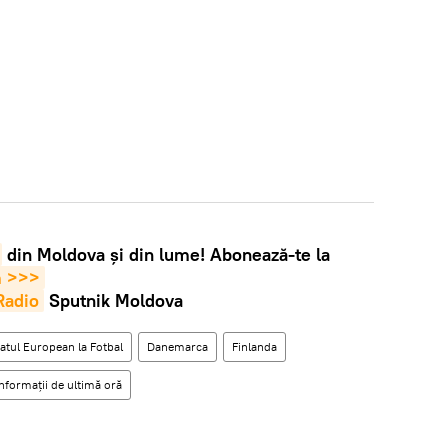
din Moldova și din lume! Abonează-te la
m >>>
Radio
Sputnik Moldova
tul European la Fotbal
Danemarca
Finlanda
formații de ultimă oră