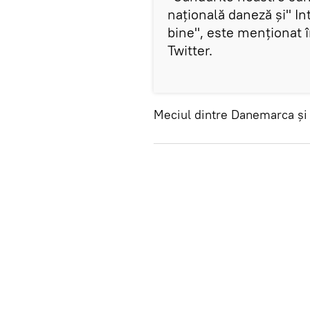
națională daneză și" Int
bine", este menționat î
Twitter.
​Meciul dintre Danemarca și 