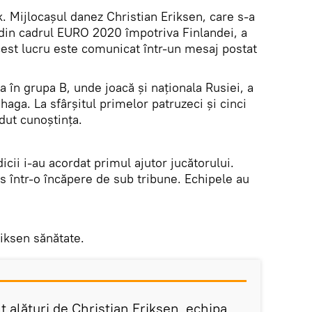
k. Mijlocașul danez Christian Eriksen, care s-a
 din cadrul EURO 2020 împotriva Finlandei, a
 Acest lucru este comunicat într-un mesaj postat
 în grupa B, unde joacă și naționala Rusiei, a
haga. La sfârșitul primelor patruzeci și cinci
dut cunoștința.
ii i-au acordat primul ajutor jucătorului.
dus într-o încăpere de sub tribune. Echipele au
riksen sănătate.
 alături de Christian Eriksen, echipa