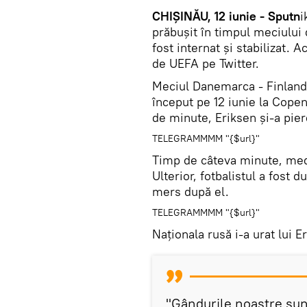
CHIȘINĂU, 12 iunie - Sputn
i
prăbușit în timpul meciului
fost internat și stabilizat.
de UEFA pe Twitter.
​Meciul Danemarca - Finlanda
început pe 12 iunie la Copen
de minute, Eriksen și-a pier
TELEGRAMMMM "{$url}"
Timp de câteva minute, medic
Ulterior, fotbalistul a fost 
mers după el.
TELEGRAMMMM "{$url}"
Naționala rusă i-a urat lui E
"Gândurile noastre sunt