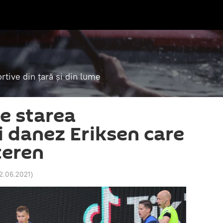
tive din țară și din lume
e starea
i danez Eriksen care
 teren
12.06.2021
)