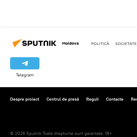
Moldova
POLITICĂ
SOCIETATE
Telegram
Despre proiect
Centrul de presă
Reguli
Contacte
Re
© 2026 Sputnik Toate drepturile sunt garantate. 18+